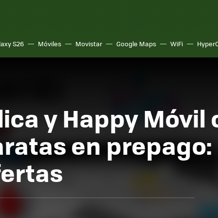
laxy S26
Móviles
Movistar
Google Maps
WiFi
Hyper
ica y Happy Móvil 
aratas en prepago:
fertas