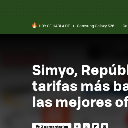
HOY SE HABLA DE
Samsung Galaxy S26
Ga
Simyo, Repúbl
tarifas más b
las mejores o
2 comentarios