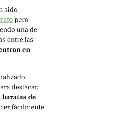
n sido
trato
pero
iendo una de
s entre las
uentran en
ualizado
ara destacar,
s baratas de
cer fácilmente