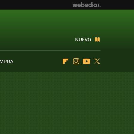
NUEVO
OMPRA
Flipboard
Instagram
Youtube
Twitter