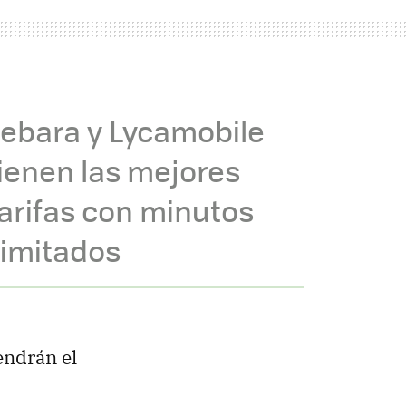
Lebara y Lycamobile
ienen las mejores
arifas con minutos
limitados
endrán el