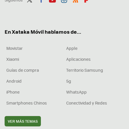
Twit
Fac
You
Inst
RSS
Flip
ter
ebo
tub
agr
boa
ok
e
am
rd
En Xataka Móvil hablamos de...
Movistar
Apple
Xiaomi
Aplicaciones
Guías de compra
Territorio Samsung
Android
5g
iPhone
WhatsApp
Smartphones Chinos
Conectividad y Redes
VER MÁS TEMAS