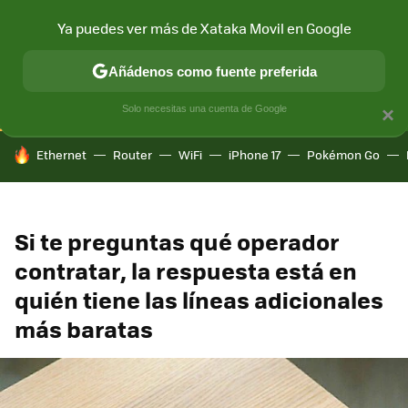
Ya puedes ver más de Xataka Movil en Google
CONECTIVIDAD
MÓVIL Y SOCIEDAD
APLICACIONES
COM
Añádenos como fuente preferida
Solo necesitas una cuenta de Google
×
HOY SE HABLA DE
Ethernet
Router
WiFi
iPhone 17
Pokémon Go
Si te preguntas qué operador
contratar, la respuesta está en
quién tiene las líneas adicionales
más baratas