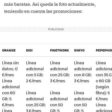
más baratas. Así queda la foto actualmente,
teniendo en cuenta las promociones:
ORANGE
DIGI
FINETWORK
SIMYO
PEPEPHO
Línea sin
Línea
Línea
Línea
Línea
datos: 0
adicional
adicional
adicional
adiciona
€/mes
con 5 GB:
con 25 GB:
con 8 GB:
con 35 
Línea
2 €/mes
3 €/mes
3 €/mes
o 60 GB
adicional
(según
con 60
Línea
Línea
Línea
fibra): 5
GB: 5
adicional
adicional
adicional
€/mes
€/mes
con 25 GB:
con 50
con 50
Línea
Línea
3 €/mes
GB: 5
GB: 5
adiciona