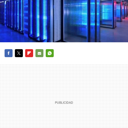
FACEBOOK
TWITTER
FLIPBOARD
E-
WHATSAPP
MAIL