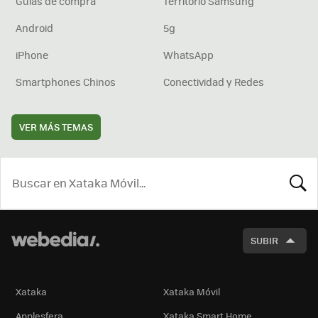
Guías de compra
Territorio Samsung
Android
5g
iPhone
WhatsApp
Smartphones Chinos
Conectividad y Redes
VER MÁS TEMAS
BUSCA
SUBIR
Xataka
Xataka Móvil
Applesfera
Xataka Smart Home