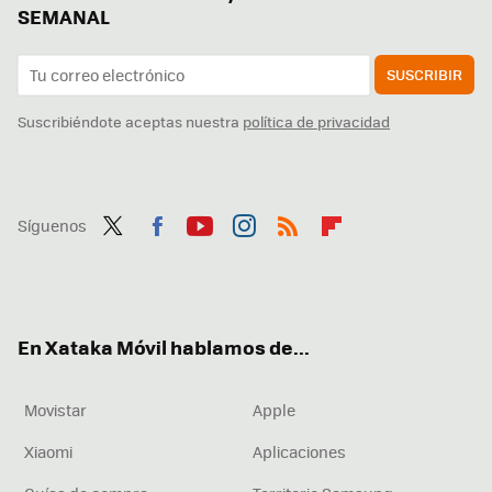
SEMANAL
SUSCRIBIR
Suscribiéndote aceptas nuestra
política de privacidad
Síguenos
Twit
Fac
You
Inst
RSS
Flip
ter
ebo
tub
agr
boa
ok
e
am
rd
En Xataka Móvil hablamos de...
Movistar
Apple
Xiaomi
Aplicaciones