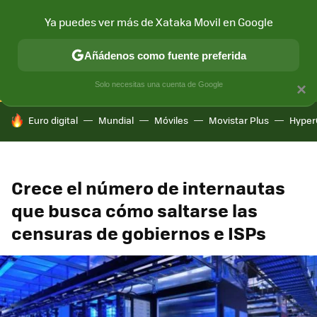
Ya puedes ver más de Xataka Movil en Google
CONECTIVIDAD
MÓVIL Y SOCIEDAD
APLICACIONES
COM
Añádenos como fuente preferida
Solo necesitas una cuenta de Google
×
HOY SE HABLA DE
Euro digital
Mundial
Móviles
Movistar Plus
Hyper
Crece el número de internautas
que busca cómo saltarse las
censuras de gobiernos e ISPs