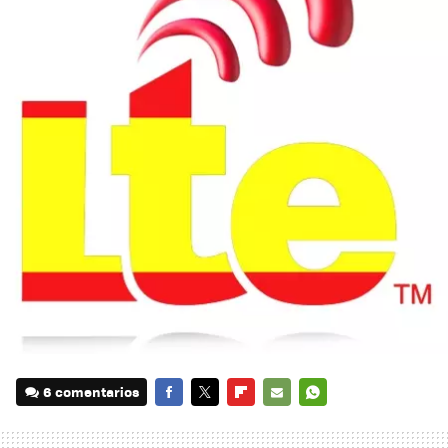
6 comentarios
FACEBOOK
TWITTER
FLIPBOARD
E-
WHATSAPP
MAIL