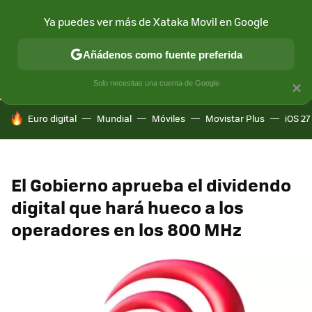
Ya puedes ver más de Xataka Movil en Google
CONECTIVIDAD
MÓVIL Y SOCIEDAD
APLICACIONES
COM
Añádenos como fuente preferida
Solo necesitas una cuenta de Google
×
HOY SE HABLA DE
Euro digital
Mundial
Móviles
Movistar Plus
iOS 27
El Gobierno aprueba el dividendo
digital que hará hueco a los
operadores en los 800 MHz