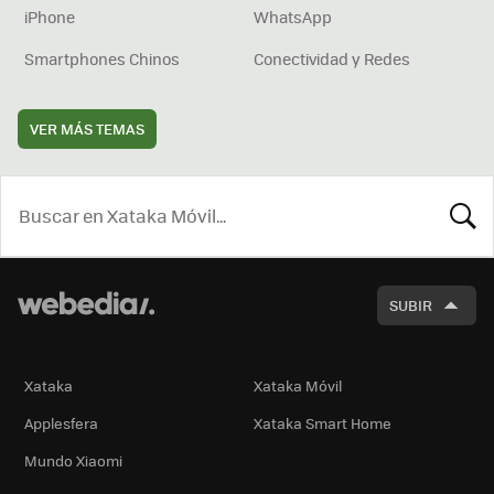
iPhone
WhatsApp
Smartphones Chinos
Conectividad y Redes
VER MÁS TEMAS
BUSCA
SUBIR
Xataka
Xataka Móvil
Applesfera
Xataka Smart Home
Mundo Xiaomi