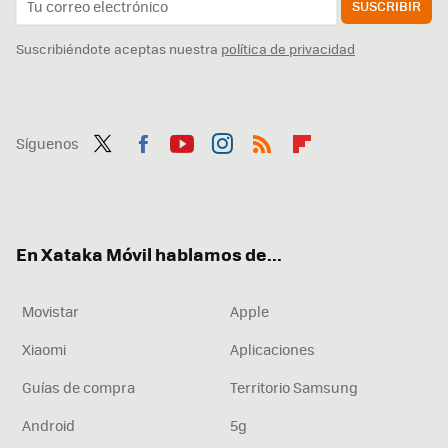
SUSCRIBIR
Suscribiéndote aceptas nuestra
política de privacidad
Síguenos
Twit
Fac
You
Inst
RSS
Flip
ter
ebo
tub
agr
boa
ok
e
am
rd
En Xataka Móvil hablamos de...
Movistar
Apple
Xiaomi
Aplicaciones
Guías de compra
Territorio Samsung
Android
5g