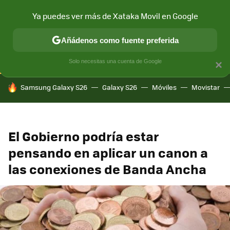
Ya puedes ver más de Xataka Movil en Google
CONECTIVIDAD
MÓVIL Y SOCIEDAD
APLICACIONES
COM
Añádenos como fuente preferida
Solo necesitas una cuenta de Google
×
HOY SE HABLA DE
Samsung Galaxy S26
Galaxy S26
Móviles
Movistar
El Gobierno podría estar
pensando en aplicar un canon a
las conexiones de Banda Ancha