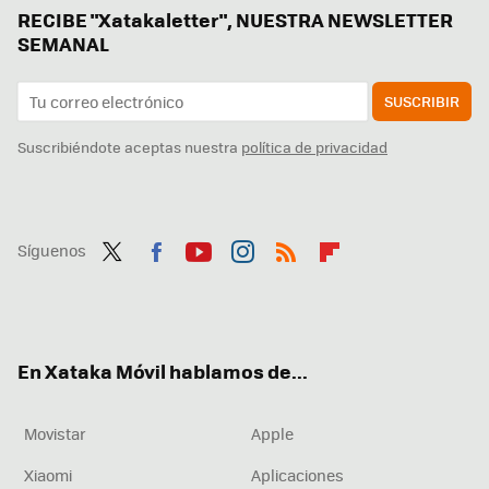
RECIBE "Xatakaletter", NUESTRA NEWSLETTER
SEMANAL
SUSCRIBIR
Suscribiéndote aceptas nuestra
política de privacidad
Síguenos
Twit
Fac
You
Inst
RSS
Flip
ter
ebo
tub
agr
boa
ok
e
am
rd
En Xataka Móvil hablamos de...
Movistar
Apple
Xiaomi
Aplicaciones