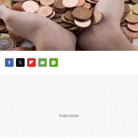
FACEBOOK
TWITTER
FLIPBOARD
E-
WHATSAPP
MAIL