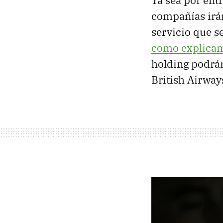
Ya sea por entr
compañías irán
servicio que 
como explicam
holding podrán
British Airways