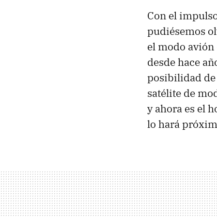
Con el impulso
pudiésemos ol
el modo avión 
desde hace año
posibilidad d
satélite de mo
y ahora es el h
lo hará próxi