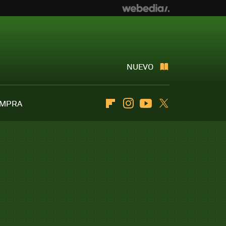
NUEVO
OMPRA
Flipboard
Instagram
Youtube
Twitter