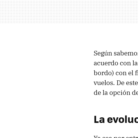
Según sabemo
acuerdo con l
bordo) con el 
vuelos. De es
de la opción d
La evolu