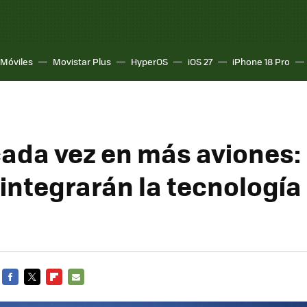
Móviles
Movistar Plus
HyperOS
iOS 27
iPhone 18 Pro
cada vez en más aviones: 
 integrarán la tecnología
FACEBOOK
TWITTER
FLIPBOARD
E-