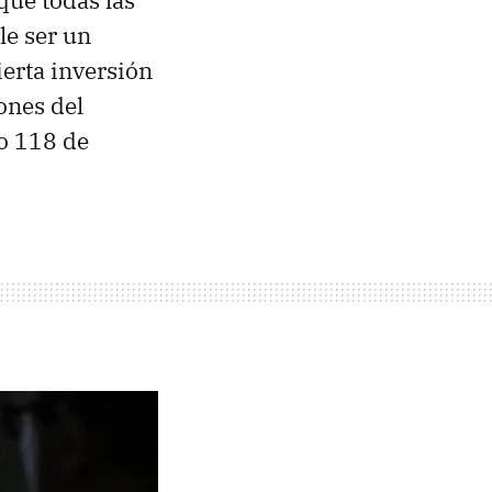
que todas las
le ser un
erta inversión
iones del
do 118 de