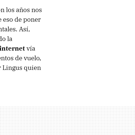
on los años nos
 eso de poner
tales. Así,
do la
internet
vía
ntos de vuelo,
er Lingus quien