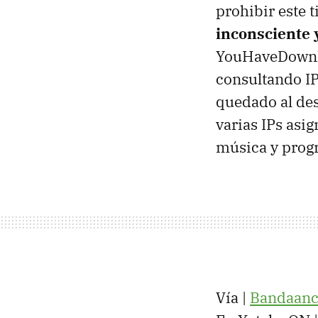
prohibir este 
inconsciente 
YouHaveDownlo
consultando IP
quedado al des
varias IPs asi
música y prog
Vía |
Bandaan