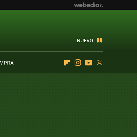
NUEVO
OMPRA
Flipboard
Instagram
Youtube
Twitter