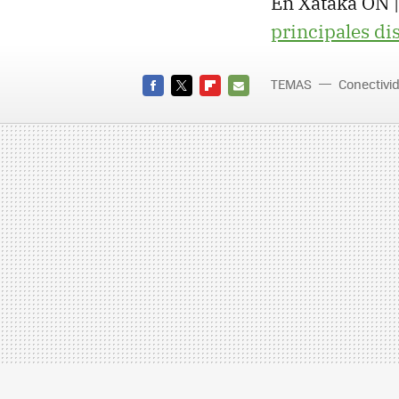
En Xataka ON 
principales di
TEMAS
Conectivi
FACEBOOK
TWITTER
FLIPBOARD
E-
MAIL