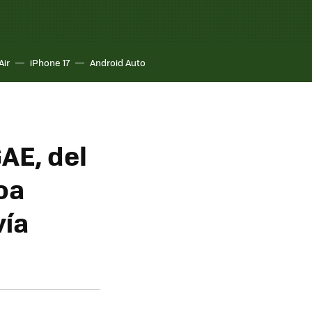
Air
iPhone 17
Android Auto
AE, del
oa
vía