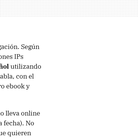
gación. Según
ones IPs
ñol
utilizando
abla, con el
ro ebook y
o lleva online
a fecha). No
ue quieren