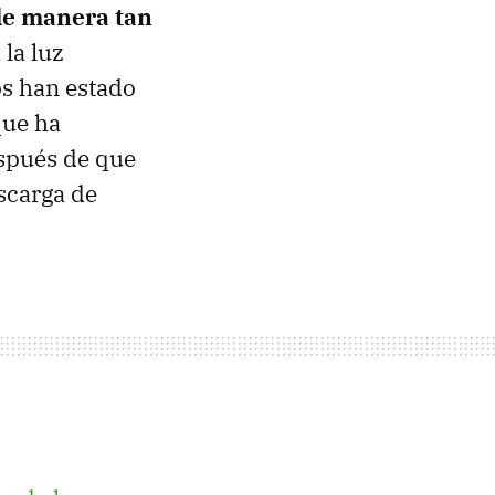
de manera tan
 la luz
s han estado
que ha
espués de que
scarga de