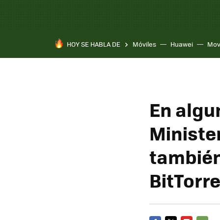
HOY SE HABLA DE
Móviles
Huawei
Mov
En algu
Ministe
también
BitTorr