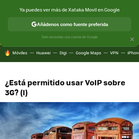
Ya puedes ver más de Xataka Movil en Google
CONECTIVIDAD
MÓVIL Y SOCIEDAD
APLICACIONES
COM
Añádenos como fuente preferida
Solo necesitas una cuenta de Google
×
HOY SE HABLA DE
Móviles
Huawei
Digi
Google Maps
VPN
iPhon
¿Está permitido usar VoIP sobre
3G? (I)