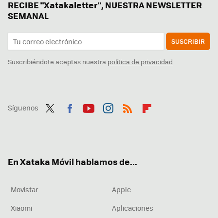
RECIBE "Xatakaletter", NUESTRA NEWSLETTER
SEMANAL
SUSCRIBIR
Suscribiéndote aceptas nuestra
política de privacidad
Síguenos
Twit
Fac
You
Inst
RSS
Flip
ter
ebo
tub
agr
boa
ok
e
am
rd
En Xataka Móvil hablamos de...
Movistar
Apple
Xiaomi
Aplicaciones