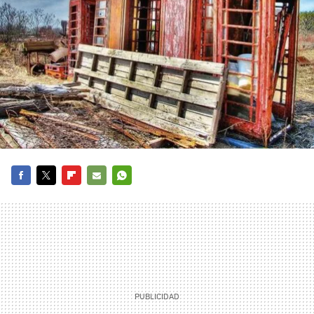
FACEBOOK
TWITTER
FLIPBOARD
E-
WHATSAPP
MAIL