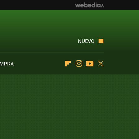
NUEVO
OMPRA
Flipboard
Instagram
Youtube
Twitter