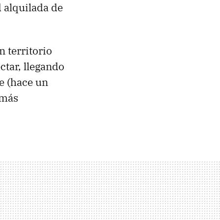
d alquilada de
 territorio
ctar, llegando
e (hace un
 más