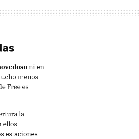
das
 novedoso
ni en
 mucho menos
de Free es
ertura la
 ellos
s estaciones