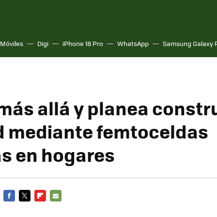
Móviles
Digi
iPhone 18 Pro
WhatsApp
Samsung Galaxy 
 más allá y planea constr
d mediante femtoceldas
as en hogares
FACEBOOK
TWITTER
FLIPBOARD
E-