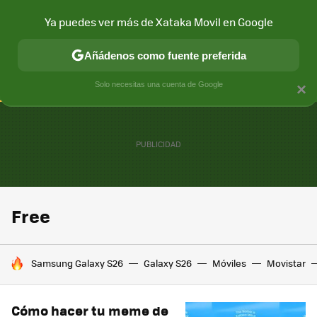
Ya puedes ver más de Xataka Movil en Google
CONECTIVIDAD
MÓVIL Y SOCIEDAD
APLICACIONES
COM
Añádenos como fuente preferida
Solo necesitas una cuenta de Google
×
Free
HOY SE HABLA DE
Samsung Galaxy S26
Galaxy S26
Móviles
Movistar
Cómo hacer tu meme de