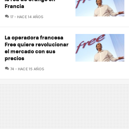
Francia
COMENTARIOS
17
HACE 14 AÑOS
La operadora francesa
Free quiere revolucionar
el mercado con sus
precios
COMENTARIOS
74
HACE 15 AÑOS