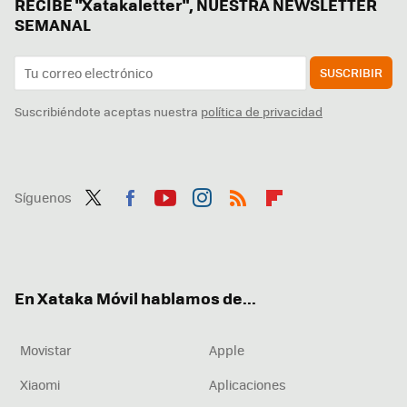
RECIBE "Xatakaletter", NUESTRA NEWSLETTER
SEMANAL
SUSCRIBIR
Suscribiéndote aceptas nuestra
política de privacidad
Síguenos
Twit
Fac
You
Inst
RSS
Flip
ter
ebo
tub
agr
boa
ok
e
am
rd
En Xataka Móvil hablamos de...
Movistar
Apple
Xiaomi
Aplicaciones