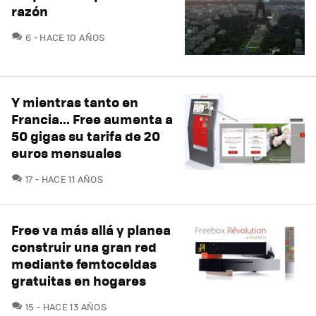
razón
COMENTARIOS
6
HACE 10 AÑOS
Y mientras tanto en
Francia... Free aumenta a
50 gigas su tarifa de 20
euros mensuales
COMENTARIOS
17
HACE 11 AÑOS
Free va más allá y planea
construir una gran red
mediante femtoceldas
gratuitas en hogares
COMENTARIOS
15
HACE 13 AÑOS