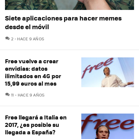
Siete aplicaciones para hacer memes
desde el móvil
COMENTARIOS
2
HACE 9 AÑOS
Free vuelve a crear
envidias: datos
ilimitados en 4G por
15,99 euros al mes
COMENTARIOS
11
HACE 9 AÑOS
Free llegará a Italia en
2017, ¿es posible su
llegada a España?