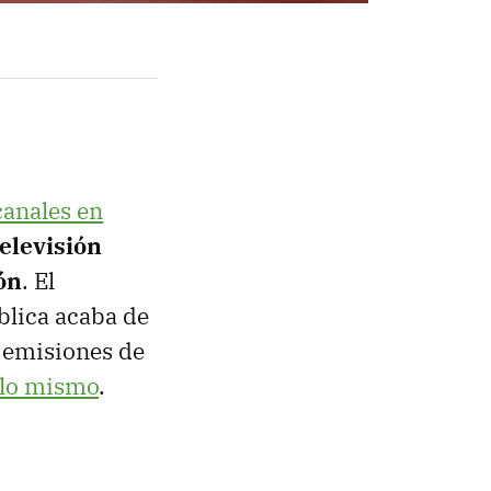
canales en
televisión
ón
. El
blica acaba de
 emisiones de
 lo mismo
.