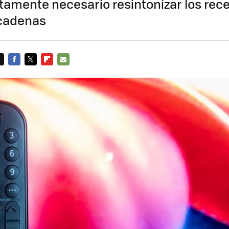
ctamente necesario resintonizar los rec
 cadenas
FACEBOOK
TWITTER
FLIPBOARD
E-
MAIL