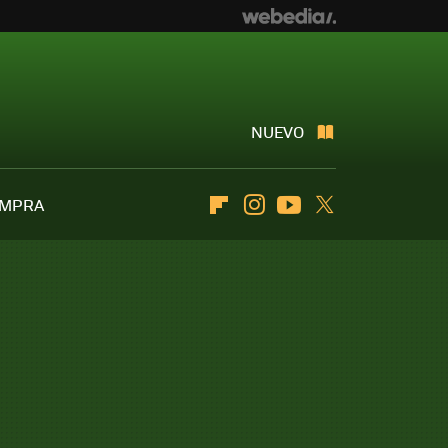
NUEVO
OMPRA
Flipboard
Instagram
Youtube
Twitter