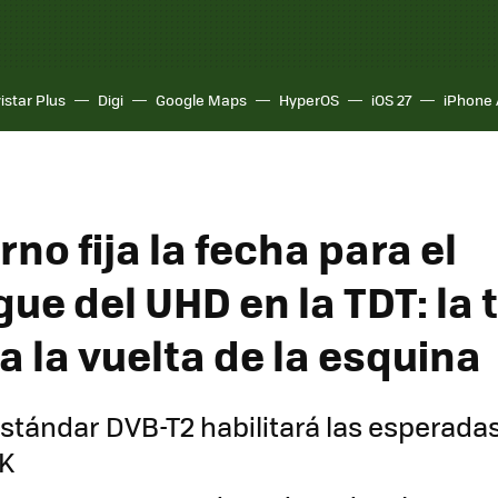
istar Plus
Digi
Google Maps
HyperOS
iOS 27
iPhone 
rno fija la fecha para el
ue del UHD en la TDT: la 
a la vuelta de la esquina
 estándar DVB-T2 habilitará las esperad
4K