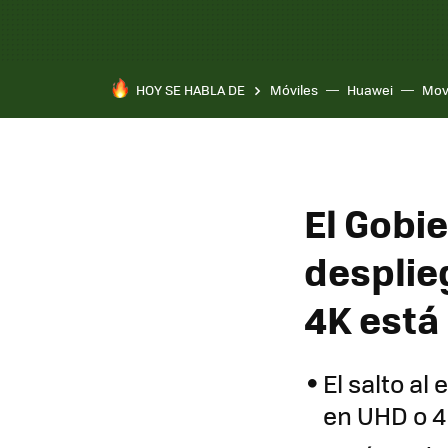
HOY SE HABLA DE
Móviles
Huawei
Mov
El Gobie
desplieg
4K está 
El salto al
en UHD o 