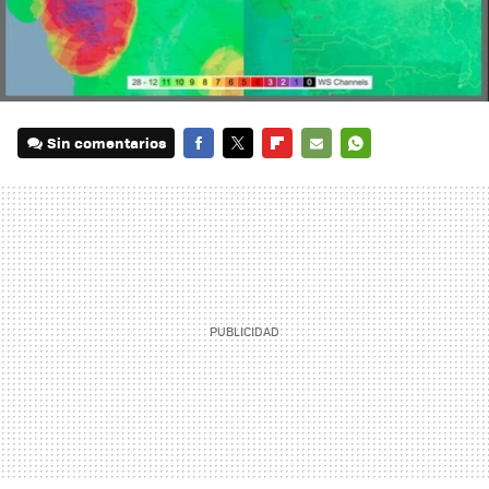
Sin comentarios
FACEBOOK
TWITTER
FLIPBOARD
E-
WHATSAPP
MAIL