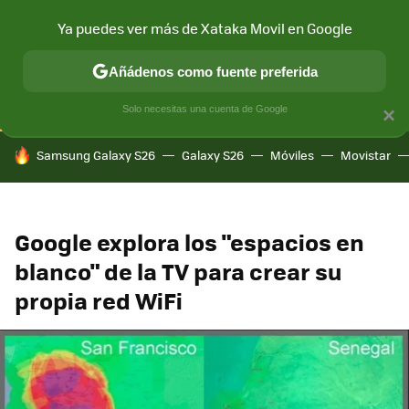
Ya puedes ver más de Xataka Movil en Google
CONECTIVIDAD
MÓVIL Y SOCIEDAD
APLICACIONES
COM
Añádenos como fuente preferida
Solo necesitas una cuenta de Google
×
HOY SE HABLA DE
Samsung Galaxy S26
Galaxy S26
Móviles
Movistar
Google explora los "espacios en
blanco" de la TV para crear su
propia red WiFi