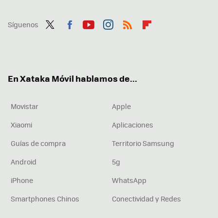
Síguenos
Twit
Fac
You
Inst
RSS
Flip
ter
ebo
tub
agr
boa
ok
e
am
rd
En Xataka Móvil hablamos de...
Movistar
Apple
Xiaomi
Aplicaciones
Guías de compra
Territorio Samsung
Android
5g
iPhone
WhatsApp
Smartphones Chinos
Conectividad y Redes