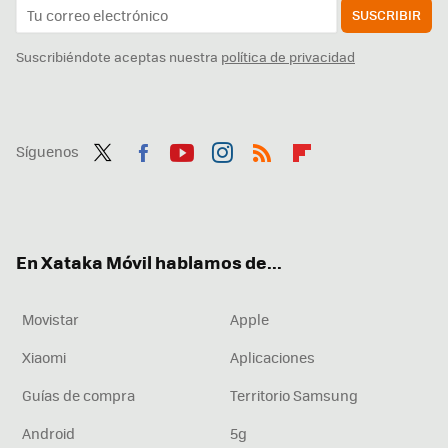
SUSCRIBIR
Suscribiéndote aceptas nuestra
política de privacidad
Síguenos
Twit
Fac
You
Inst
RSS
Flip
ter
ebo
tub
agr
boa
ok
e
am
rd
En Xataka Móvil hablamos de...
Movistar
Apple
Xiaomi
Aplicaciones
Guías de compra
Territorio Samsung
Android
5g