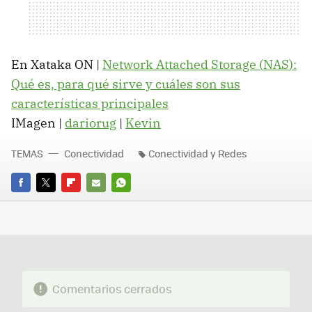
En Xataka ON |
Network Attached Storage (
NAS
):
Qué es, para qué sirve y cuáles son sus
características principales
IMagen |
dariorug
|
Kevin
TEMAS
Conectividad
Conectividad y Redes
FACEBOOK
TWITTER
FLIPBOARD
E-
WHATSAPP
MAIL
Comentarios cerrados