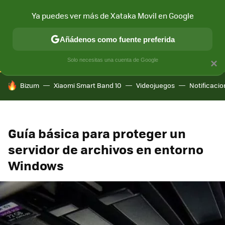
Ya puedes ver más de Xataka Movil en Google
CONECTIVIDAD
MÓVIL Y SOCIEDAD
APLICACIONES
COM
Añádenos como fuente preferida
Solo necesitas una cuenta de Google
×
HOY SE HABLA DE
Bizum
Xiaomi Smart Band 10
Videojuegos
Notificaci
Guía básica para proteger un
servidor de archivos en entorno
Windows