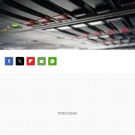
FACEBOOK
TWITTER
FLIPBOARD
E-
WHATSAPP
MAIL