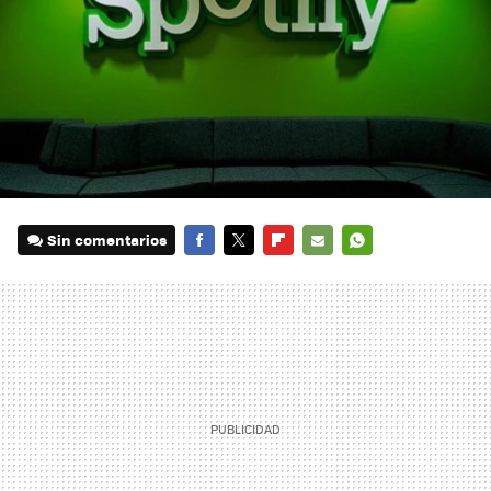
Sin comentarios
FACEBOOK
TWITTER
FLIPBOARD
E-
WHATSAPP
MAIL