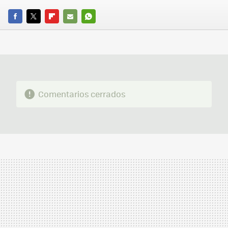
FACEBOOK
TWITTER
FLIPBOARD
E-
WHATSAPP
MAIL
Comentarios cerrados