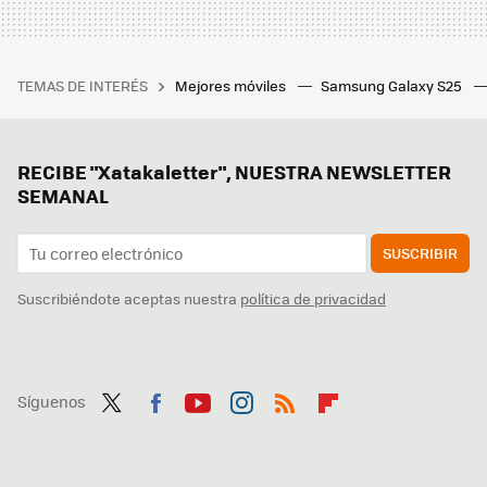
TEMAS DE INTERÉS
Mejores móviles
Samsung Galaxy S25
RECIBE "Xatakaletter", NUESTRA NEWSLETTER
SEMANAL
SUSCRIBIR
Suscribiéndote aceptas nuestra
política de privacidad
Síguenos
Twit
Fac
You
Inst
RSS
Flip
ter
ebo
tub
agr
boa