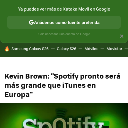
Ya puedes ver más de Xataka Movil en Google
MENÚ
NUEVO
Añádenos como fuente preferida
CONECTIVIDAD
MÓVIL Y SOCIEDAD
APLICACIONES
COM
Solo necesitas una cuenta de Google
×
HOY SE HABLA DE
Samsung Galaxy S26
Galaxy S26
Móviles
Movistar
Kevin Brown: "Spotify pronto será
más grande que iTunes en
Europa"