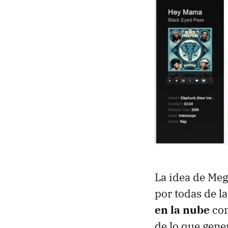
La idea de Meg
por todas de l
en la nube
com
de lo que gene