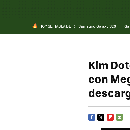
HOY SE HABLA DE
Samsung Galaxy S26
Ga
Kim Dot
con Meg
descarg
FACEBOOK
TWITTER
FLIPBOARD
E-