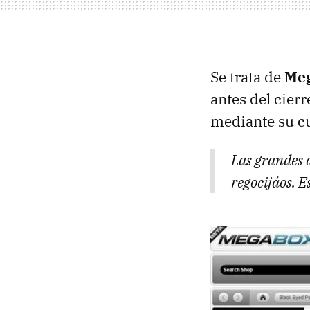
Se trata de
Me
antes del cie
mediante su c
Las grandes 
regocijáos. E