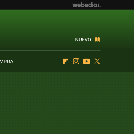
NUEVO
OMPRA
Flipboard
Instagram
Youtube
Twitter