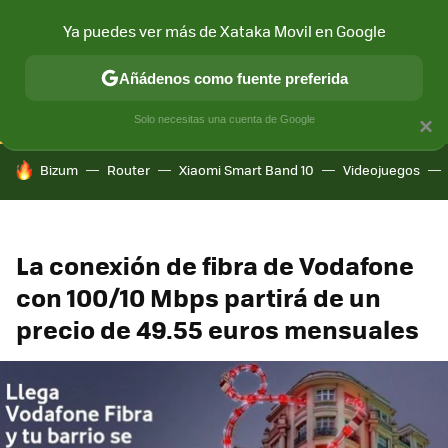
Ya puedes ver más de Xataka Movil en Google
CONECTIVIDAD
MÓVIL Y SOCIEDAD
APLICACIONES
COM
Añádenos como fuente preferida
Solo necesitas una cuenta de Google
×
HOY SE HABLA DE
Bizum
Router
Xiaomi Smart Band 10
Videojuegos
La conexión de fibra de Vodafone
con 100/10 Mbps partirá de un
precio de 49.55 euros mensuales