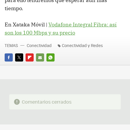
para ello tendremos que esperar aún más
tiempo.
En Xataka Móvil |
Vodafone Integral Fibra: así
son los 100 Mbps y su precio
TEMAS
Conectividad
Conectividad y Redes
FACEBOOK
TWITTER
FLIPBOARD
E-
WHATSAPP
MAIL
Comentarios cerrados