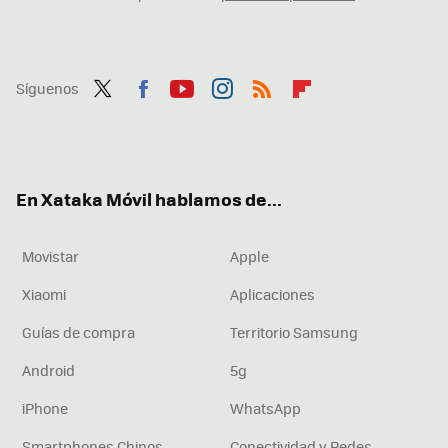
Síguenos
Twit
Fac
You
Inst
RSS
Flip
ter
ebo
tub
agr
boa
ok
e
am
rd
En Xataka Móvil hablamos de...
Movistar
Apple
Xiaomi
Aplicaciones
Guías de compra
Territorio Samsung
Android
5g
iPhone
WhatsApp
Smartphones Chinos
Conectividad y Redes