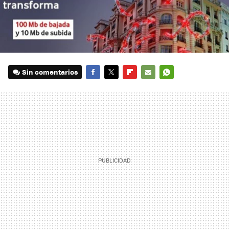
Sin comentarios
FACEBOOK
TWITTER
FLIPBOARD
E-
WHATSAPP
MAIL