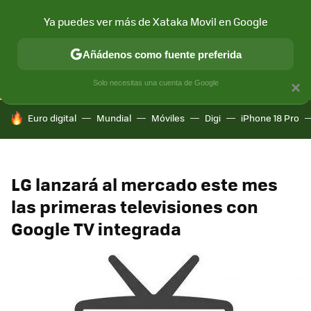
Ya puedes ver más de Xataka Movil en Google
CONECTIVIDAD
MÓVIL Y SOCIEDAD
APLICACIONES
COM
Añádenos como fuente preferida
Solo necesitas una cuenta de Google
×
HOY SE HABLA DE
Euro digital
Mundial
Móviles
Digi
iPhone 18 Pro
LG lanzará al mercado este mes
las primeras televisiones con
Google TV integrada