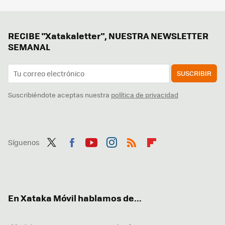
RECIBE "Xatakaletter", NUESTRA NEWSLETTER
SEMANAL
SUSCRIBIR
Suscribiéndote aceptas nuestra
política de privacidad
Síguenos
Twit
Fac
You
Inst
RSS
Flip
ter
ebo
tub
agr
boa
ok
e
am
rd
En Xataka Móvil hablamos de...