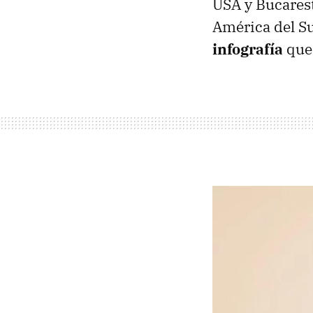
USA
y Bucarest
América del Su
infografía
que 