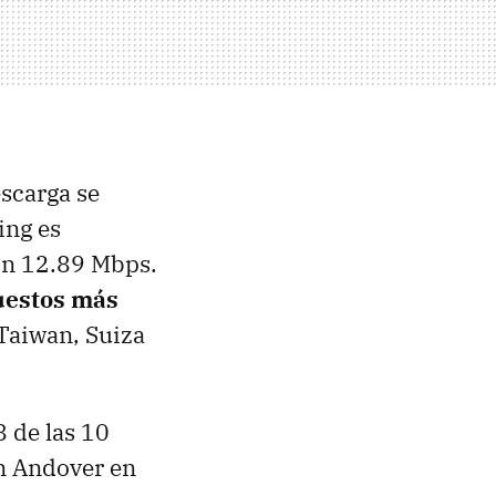
escarga se
ing es
on 12.89 Mbps.
uestos más
Taiwan, Suiza
 de las 10
on Andover en