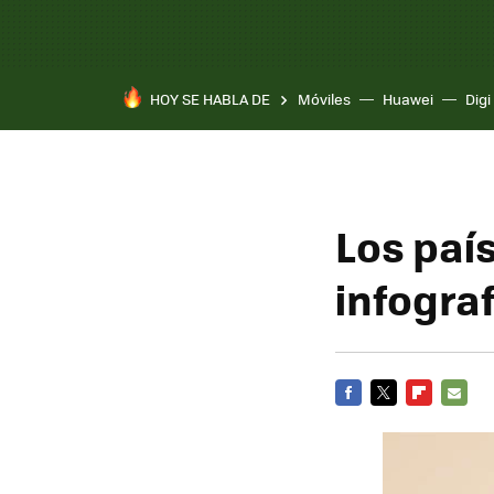
HOY SE HABLA DE
Móviles
Huawei
Digi
Los paí
infograf
FACEBOOK
TWITTER
FLIPBOARD
E-
MAIL