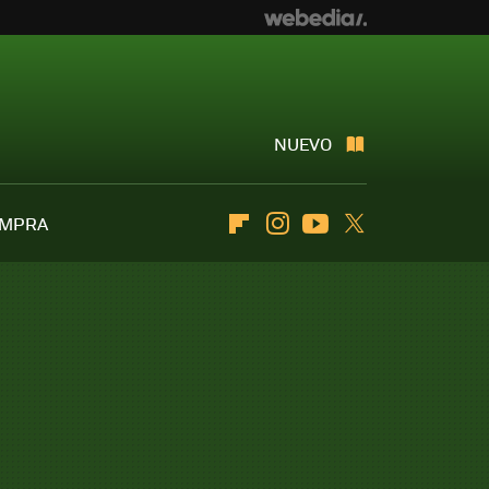
NUEVO
OMPRA
Flipboard
Instagram
Youtube
Twitter