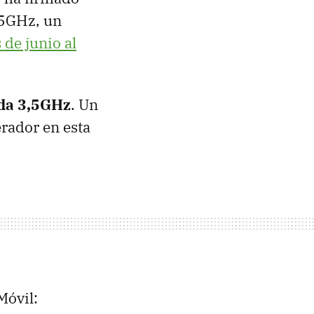
,5GHz, un
 de junio al
nda 3,5GHz
. Un
erador en esta
Móvil: