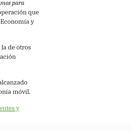
jamos para
operación que
e Economía y
la de otros
lación
 alcanzado
onía móvil.
entes y