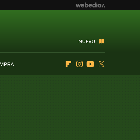
NUEVO
OMPRA
Flipboard
Instagram
Youtube
Twitter