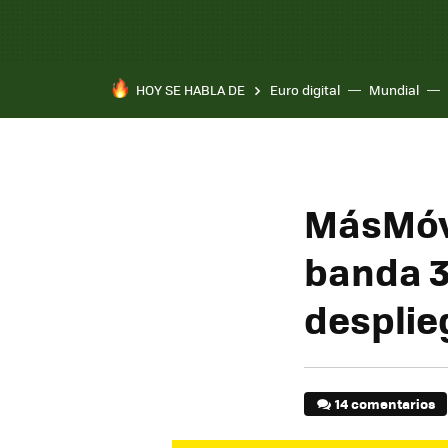
HOY SE HABLA DE
Euro digital
Mundial
Pixel 10a
MásMóvi
banda 3
desplie
14 comentarios