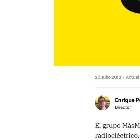
20 Julio 2018
Actuali
Enrique P
Director
El grupo MásMó
radioeléctrico