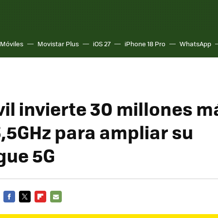
Móviles
Movistar Plus
iOS 27
iPhone 18 Pro
WhatsApp
l invierte 30 millones má
,5GHz para ampliar su
gue 5G
FACEBOOK
TWITTER
FLIPBOARD
E-