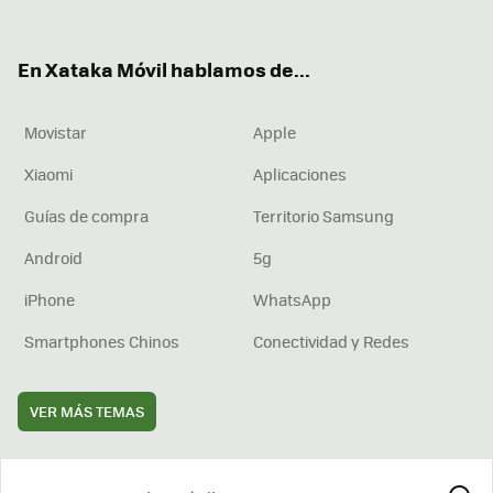
ter
ebo
tub
agr
boa
ok
e
am
rd
En Xataka Móvil hablamos de...
Movistar
Apple
Xiaomi
Aplicaciones
Guías de compra
Territorio Samsung
Android
5g
iPhone
WhatsApp
Smartphones Chinos
Conectividad y Redes
VER MÁS TEMAS