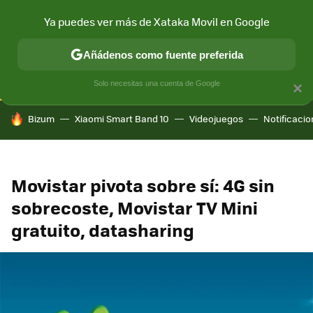
Ya puedes ver más de Xataka Movil en Google
CONECTIVIDAD
MÓVIL Y SOCIEDAD
APLICACIONES
COM
Añádenos como fuente preferida
Solo necesitas una cuenta de Google
×
HOY SE HABLA DE
Bizum
Xiaomi Smart Band 10
Videojuegos
Notificaci
Movistar pivota sobre sí: 4G sin
sobrecoste, Movistar TV Mini
gratuito, datasharing