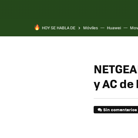
HOY SE HABLA DE
Móviles
Huawei
Mov
NETGEAR
y AC de
Sin comentarios