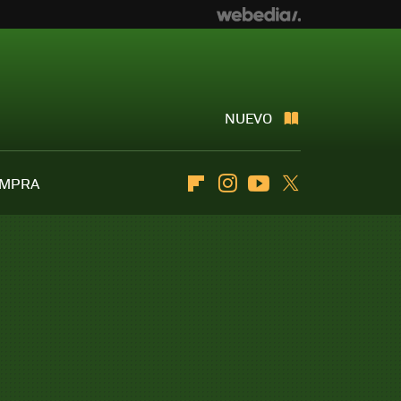
NUEVO
OMPRA
Flipboard
Instagram
Youtube
Twitter