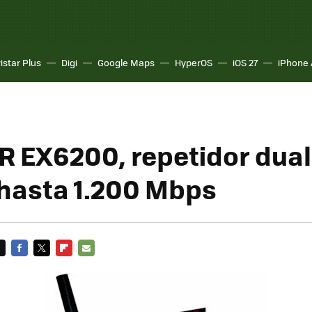
istar Plus
Digi
Google Maps
HyperOS
iOS 27
iPhone 
 EX6200, repetidor dual
 hasta 1.200 Mbps
FACEBOOK
TWITTER
FLIPBOARD
E-
MAIL