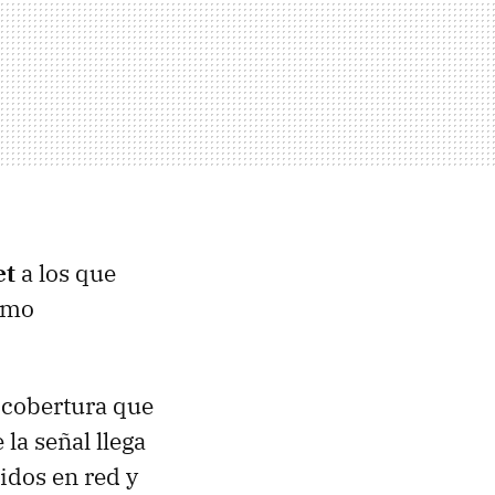
et
a los que
como
 cobertura que
la señal llega
dos en red y