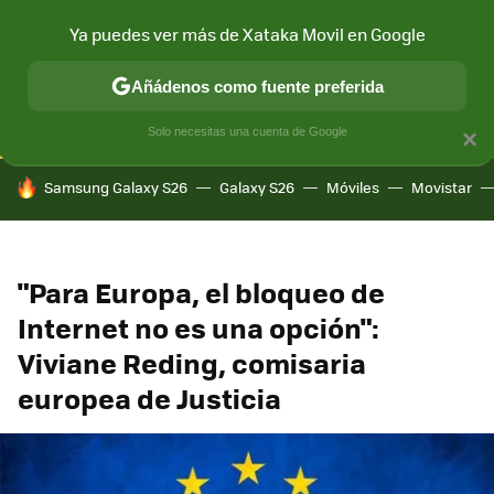
Ya puedes ver más de Xataka Movil en Google
CONECTIVIDAD
MÓVIL Y SOCIEDAD
APLICACIONES
COM
Añádenos como fuente preferida
Solo necesitas una cuenta de Google
×
HOY SE HABLA DE
Samsung Galaxy S26
Galaxy S26
Móviles
Movistar
"Para Europa, el bloqueo de
Internet no es una opción":
Viviane Reding, comisaria
europea de Justicia