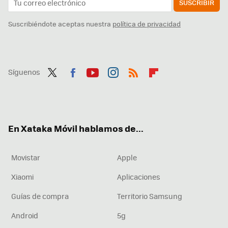
SUSCRIBIR
Suscribiéndote aceptas nuestra
política de privacidad
Síguenos
Twit
Fac
You
Inst
RSS
Flip
ter
ebo
tub
agr
boa
ok
e
am
rd
En Xataka Móvil hablamos de...
Movistar
Apple
Xiaomi
Aplicaciones
Guías de compra
Territorio Samsung
Android
5g