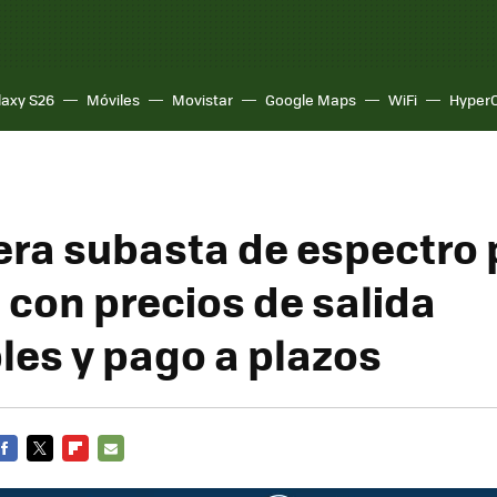
laxy S26
Móviles
Movistar
Google Maps
WiFi
Hyper
era subasta de espectro 
 con precios de salida
les y pago a plazos
FACEBOOK
TWITTER
FLIPBOARD
E-