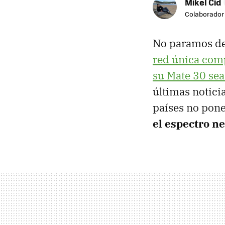
Mikel Cid
Colaborador
No paramos de 
red única comp
su Mate 30 sea
últimas notici
países no pone
el espectro n