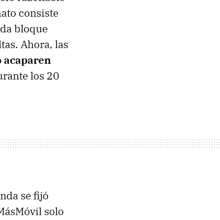
mato consiste
ada bloque
tas. Ahora, las
o acaparen
urante los 20
nda se fijó
MásMóvil solo