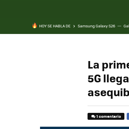
HOY SE HABLA DE
Samsung Galaxy S26
Ga
La prim
5G llega
asequib
1 comentario