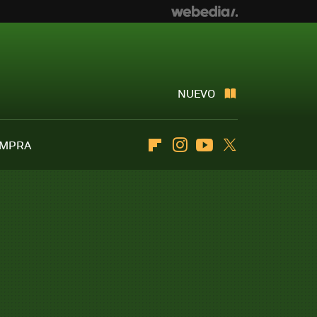
NUEVO
OMPRA
Flipboard
Instagram
Youtube
Twitter