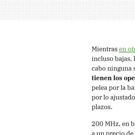
Mientras
en ot
incluso bajas,
cabo ninguna s
tienen los op
pelea por la b
por lo ajustad
plazos.
200 MHz, en b
a un precio de