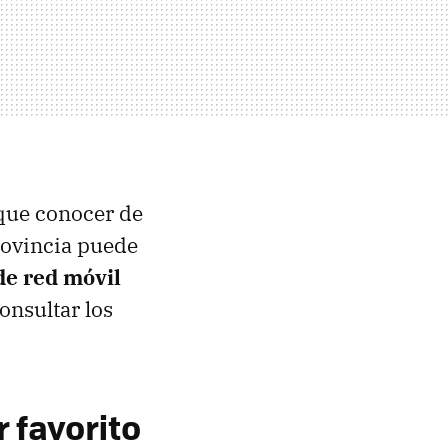
 que conocer de
rovincia puede
de red móvil
onsultar los
 favorito