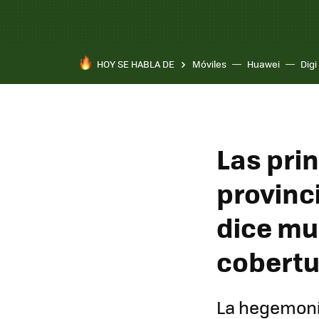
HOY SE HABLA DE
Móviles
Huawei
Digi
Las pri
provinc
dice mu
cobertu
La hegemonía