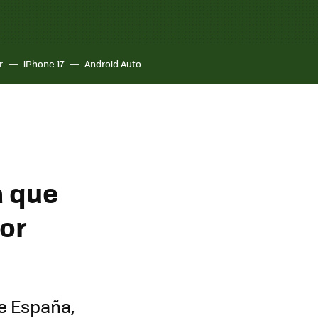
r
iPhone 17
Android Auto
a que
jor
de España,