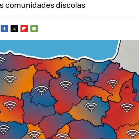
as comunidades díscolas
FACEBOOK
TWITTER
FLIPBOARD
E-
MAIL