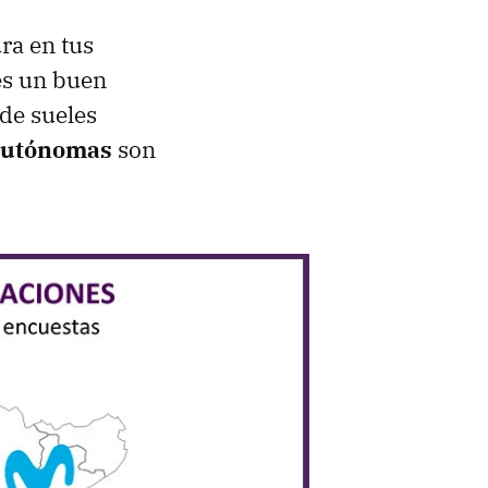
ura en tus
es un buen
de sueles
 autónomas
son