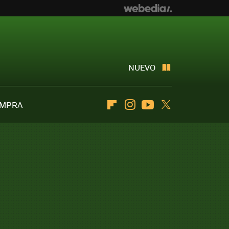
NUEVO
OMPRA
Flipboard
Instagram
Youtube
Twitter