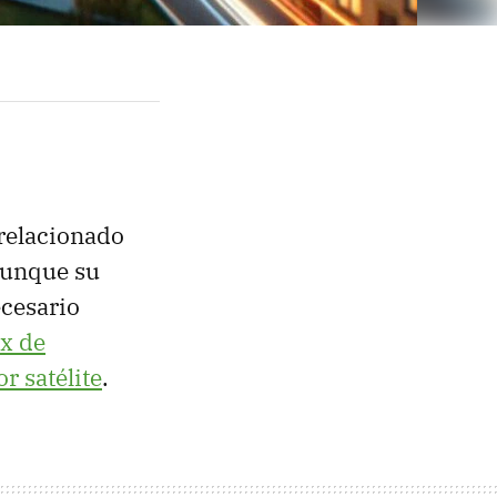
 relacionado
aunque su
ecesario
x de
r satélite
.