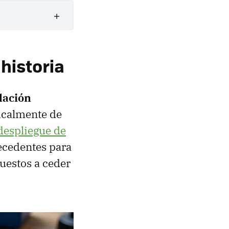
historia
blación
icalmente de
despliegue de
recedentes para
puestos a ceder