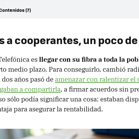
Contenidos (7)
es a cooperantes, un poco de historia
istar
s a cooperantes, un poco de 
afone
nge
 Telefónica es
llegar con su fibra a toda la po
to medio plazo. Para conseguirlo, cambió rad
ra de las principales operadoras
en dos años pasó de
amenazar con ralentizar el 
cer una comprobación rápida de cobertura de fibra
ligaban a compartirla
, a firmar acuerdos sin p
so sólo podía significar una cosa: estaban dis
taja para asegurar la rentabilidad.