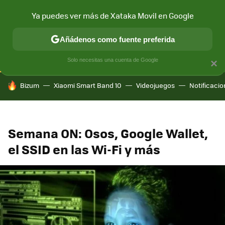
Ya puedes ver más de Xataka Movil en Google
CONECTIVIDAD
MÓVIL Y SOCIEDAD
APLICACIONES
COM
Añádenos como fuente preferida
Solo necesitas una cuenta de Google
×
HOY SE HABLA DE
Bizum
Xiaomi Smart Band 10
Videojuegos
Notificaci
Semana ON: Osos, Google Wallet,
el SSID en las Wi-Fi y más