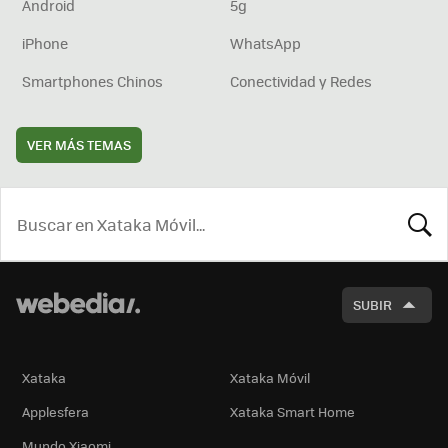
Android
5g
iPhone
WhatsApp
Smartphones Chinos
Conectividad y Redes
VER MÁS TEMAS
BUSCA
SUBIR
Xataka
Xataka Móvil
Applesfera
Xataka Smart Home
Mundo Xiaomi