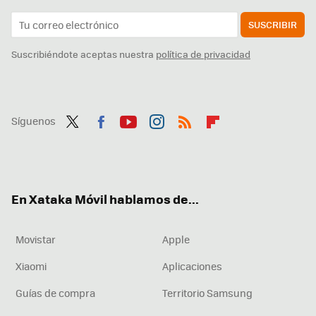
SUSCRIBIR
Suscribiéndote aceptas nuestra
política de privacidad
Síguenos
Twit
Fac
You
Inst
RSS
Flip
ter
ebo
tub
agr
boa
ok
e
am
rd
En Xataka Móvil hablamos de...
Movistar
Apple
Xiaomi
Aplicaciones
Guías de compra
Territorio Samsung