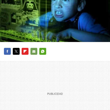
FACEBOOK
TWITTER
FLIPBOARD
E-
WHATSAPP
MAIL