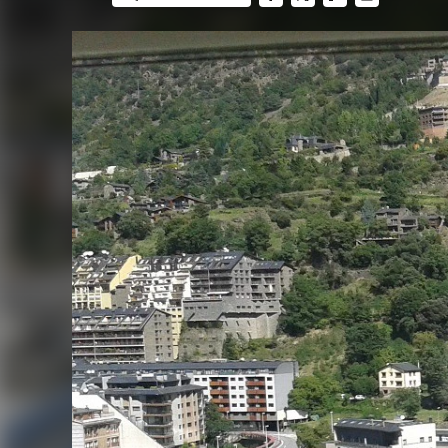
FACEBOOK
TWITTER
FLIPBOARD
E-
MAIL