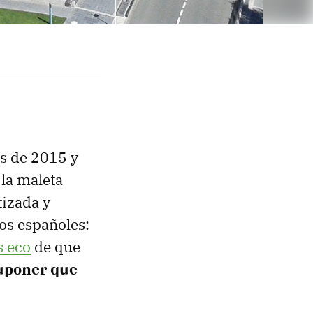
es de 2015 y
la maleta
tizada y
os españoles:
s eco
de que
uponer que