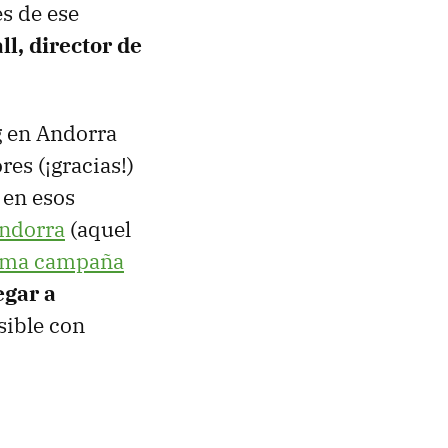
es de ese
l, director de
g en Andorra
es (¡gracias!)
 en esos
Andorra
(aquel
ltima campaña
egar a
osible con