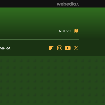
NUEVO
OMPRA
Flipboard
Instagram
Youtube
Twitter