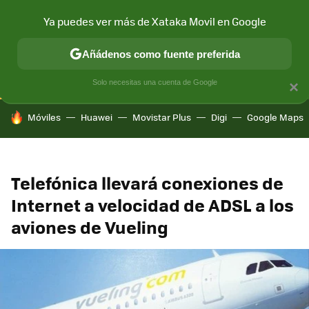
Ya puedes ver más de Xataka Movil en Google
CONECTIVIDAD
MÓVIL Y SOCIEDAD
APLICACIONES
COM
Añádenos como fuente preferida
Solo necesitas una cuenta de Google
×
HOY SE HABLA DE
Móviles
Huawei
Movistar Plus
Digi
Google Maps
Telefónica llevará conexiones de
Internet a velocidad de ADSL a los
aviones de Vueling