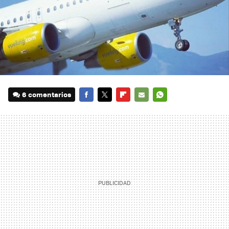
6 comentarios
FACEBOOK
TWITTER
FLIPBOARD
E-
WHATSAPP
MAIL