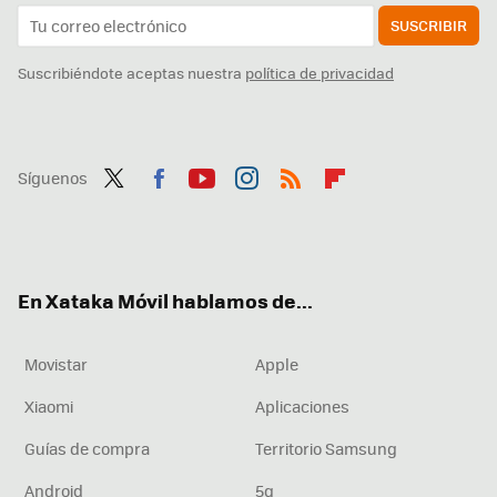
SUSCRIBIR
Suscribiéndote aceptas nuestra
política de privacidad
Síguenos
Twit
Fac
You
Inst
RSS
Flip
ter
ebo
tub
agr
boa
ok
e
am
rd
En Xataka Móvil hablamos de...
Movistar
Apple
Xiaomi
Aplicaciones
Guías de compra
Territorio Samsung
Android
5g