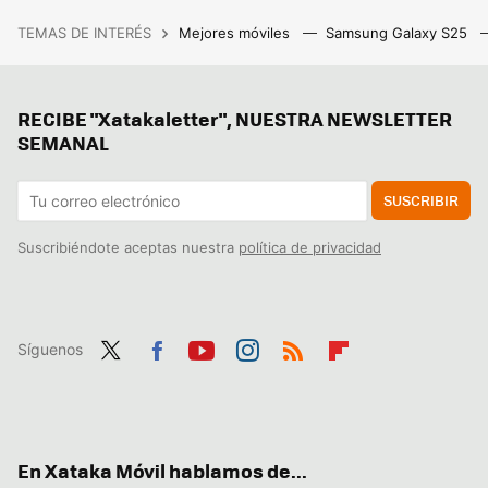
TEMAS DE INTERÉS
Mejores móviles
Samsung Galaxy S25
RECIBE "Xatakaletter", NUESTRA NEWSLETTER
SEMANAL
SUSCRIBIR
Suscribiéndote aceptas nuestra
política de privacidad
Síguenos
Twit
Fac
You
Inst
RSS
Flip
ter
ebo
tub
agr
boa
ok
e
am
rd
En Xataka Móvil hablamos de...