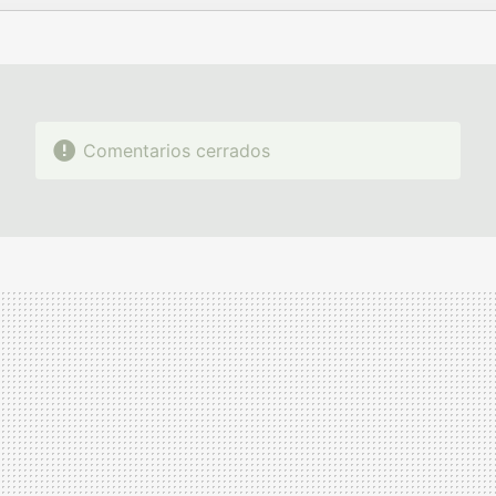
FACEBOOK
TWITTER
FLIPBOARD
E-
WHATSAPP
MAIL
Comentarios cerrados