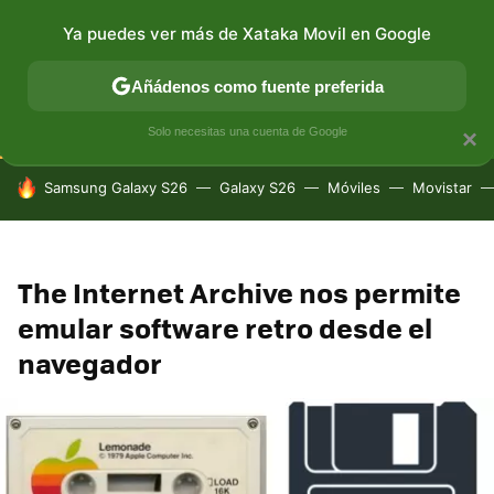
Ya puedes ver más de Xataka Movil en Google
CONECTIVIDAD
MÓVIL Y SOCIEDAD
APLICACIONES
Añádenos como fuente preferida
Solo necesitas una cuenta de Google
×
HOY SE HABLA DE
Samsung Galaxy S26
Galaxy S26
Móviles
Movistar
The Internet Archive nos permite
emular software retro desde el
navegador