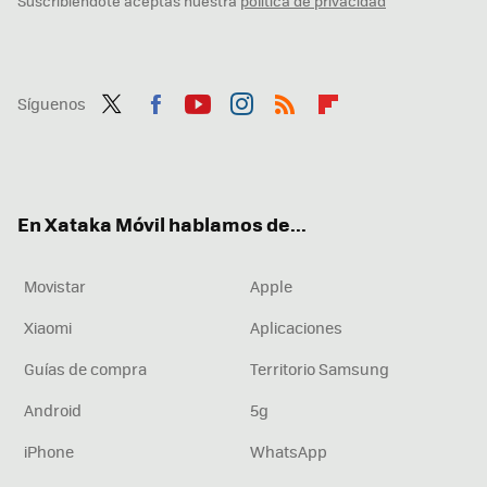
Suscribiéndote aceptas nuestra
política de privacidad
Síguenos
Twit
Fac
You
Inst
RSS
Flip
ter
ebo
tub
agr
boa
ok
e
am
rd
En Xataka Móvil hablamos de...
Movistar
Apple
Xiaomi
Aplicaciones
Guías de compra
Territorio Samsung
Android
5g
iPhone
WhatsApp