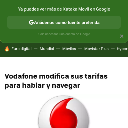
Ya puedes ver más de Xataka Movil en Google
CONECTIVIDAD
MÓVIL Y SOCIEDAD
APLICACIONES
COM
Añádenos como fuente preferida
Solo necesitas una cuenta de Google
×
HOY SE HABLA DE
Euro digital
Mundial
Móviles
Movistar Plus
Hyper
Vodafone modifica sus tarifas
para hablar y navegar