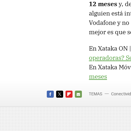
12 meses
y, d
alguien está i
Vodafone y no q
mejor es que s
En Xataka ON 
operadoras? S
En Xataka Móvi
meses
TEMAS
Conectivi
FACEBOOK
TWITTER
FLIPBOARD
E-
MAIL