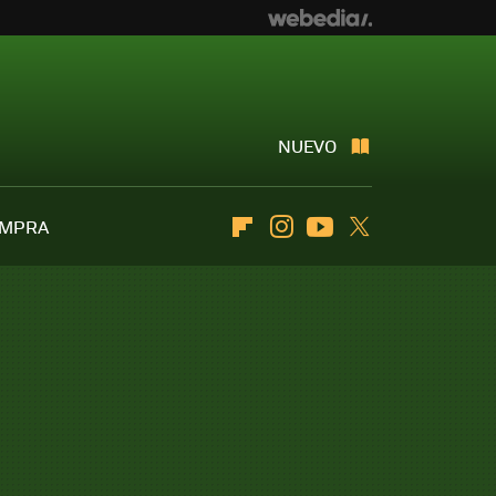
NUEVO
OMPRA
Flipboard
Instagram
Youtube
Twitter