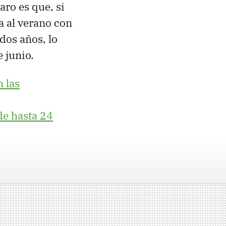
aro es que, si
a al verano con
dos años, lo
 junio.
 las
e hasta 24