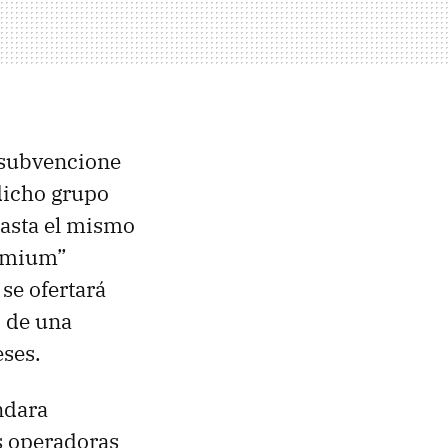
 subvencione
 dicho grupo
asta el mismo
remium”
se ofertará
o de una
eses.
dara
s operadoras