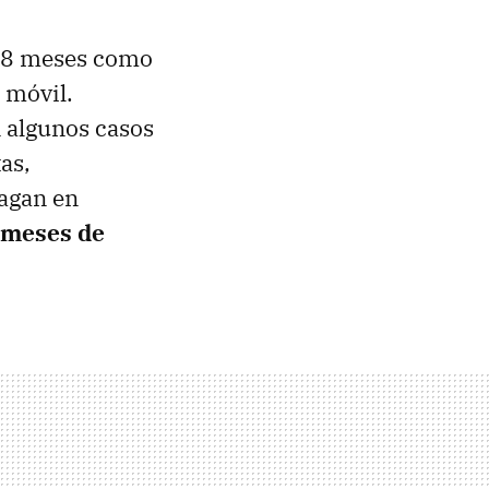
 18 meses como
 móvil.
n algunos casos
as,
hagan en
 meses de