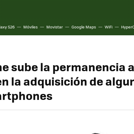
laxy S26
Móviles
Movistar
Google Maps
WiFi
Hyper
e sube la permanencia a
n la adquisición de algu
artphones