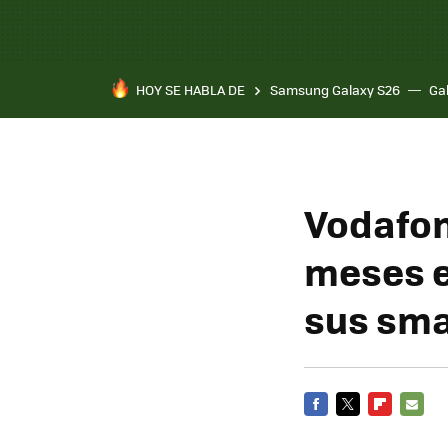
HOY SE HABLA DE
Samsung Galaxy S26
Ga
Vodafon
meses e
sus sm
FACEBOOK
TWITTER
FLIPBOARD
E-