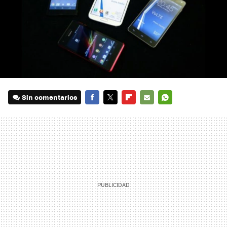
Sin comentarios
FACEBOOK
TWITTER
FLIPBOARD
E-
WHATSAPP
MAIL