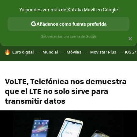
Ya puedes ver más de Xataka Movil en Google
MENÚ
NUEVO
Añádenos como fuente preferida
CONECTIVIDAD
MÓVIL Y SOCIEDAD
APLICACIONES
COM
Solo necesitas una cuenta de Google
×
HOY SE HABLA DE
Euro digital
Mundial
Móviles
Movistar Plus
iOS 27
VoLTE, Telefónica nos demuestra
que el LTE no solo sirve para
transmitir datos