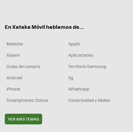
Twit
Fac
You
Inst
RSS
Flip
ter
ebo
tub
agr
boa
ok
e
am
rd
En Xataka Móvil hablamos de...
Movistar
Apple
Xiaomi
Aplicaciones
Guías de compra
Territorio Samsung
Android
5g
iPhone
WhatsApp
Smartphones Chinos
Conectividad y Redes
VER MÁS TEMAS