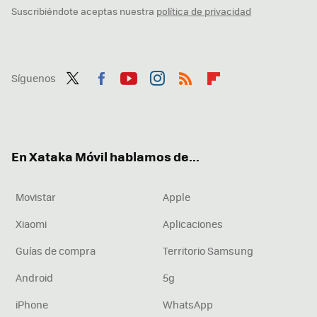
Suscribiéndote aceptas nuestra
política de privacidad
Síguenos
Twit
Fac
You
Inst
RSS
Flip
ter
ebo
tub
agr
boa
ok
e
am
rd
En Xataka Móvil hablamos de...
Movistar
Apple
Xiaomi
Aplicaciones
Guías de compra
Territorio Samsung
Android
5g
iPhone
WhatsApp