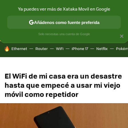
Ya puedes ver más de Xataka Movil en Google
CONECTIVIDAD
MÓVIL Y SOCIEDAD
APLICACIONES
COM
Añádenos como fuente preferida
Solo necesitas una cuenta de Google
×
HOY SE HABLA DE
Ethernet
Router
WiFi
iPhone 17
Netflix
Pokém
El WiFi de mi casa era un desastre
hasta que empecé a usar mi viejo
móvil como repetidor