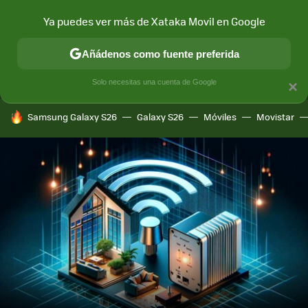
Ya puedes ver más de Xataka Movil en Google
MENÚ
NUEVO
Añádenos como fuente preferida
CONECTIVIDAD
MÓVIL Y SOCIEDAD
APLICACIONES
COM
Solo necesitas una cuenta de Google
×
HOY SE HABLA DE
Samsung Galaxy S26
Galaxy S26
Móviles
Movistar