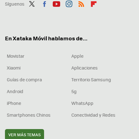
Síguenos
Twit
Fac
You
Inst
RSS
Flip
ter
ebo
tub
agr
boa
ok
e
am
rd
En Xataka Móvil hablamos de...
Movistar
Apple
Xiaomi
Aplicaciones
Guías de compra
Territorio Samsung
Android
5g
iPhone
WhatsApp
Smartphones Chinos
Conectividad y Redes
VER MÁS TEMAS