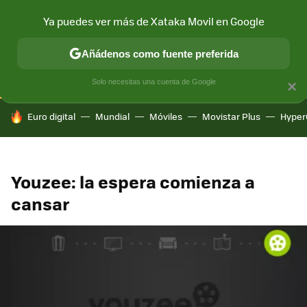
Ya puedes ver más de Xataka Movil en Google
CONECTIVIDAD
MÓVIL Y SOCIEDAD
APLICACIONES
COM
Añádenos como fuente preferida
Solo necesitas una cuenta de Google
×
HOY SE HABLA DE
Euro digital
Mundial
Móviles
Movistar Plus
Hyper
Youzee: la espera comienza a
cansar