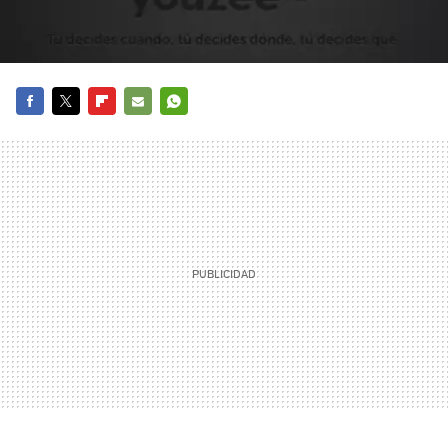
FACEBOOK
TWITTER
FLIPBOARD
E-
WHATSAPP
MAIL