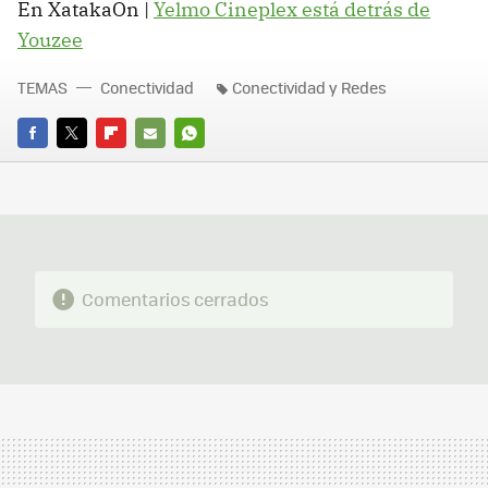
En XatakaOn |
Yelmo Cineplex está detrás de
Youzee
TEMAS
Conectividad
Conectividad y Redes
FACEBOOK
TWITTER
FLIPBOARD
E-
WHATSAPP
MAIL
Comentarios cerrados