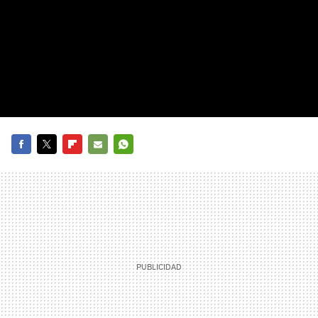
FACEBOOK
TWITTER
FLIPBOARD
E-
WHATSAPP
MAIL