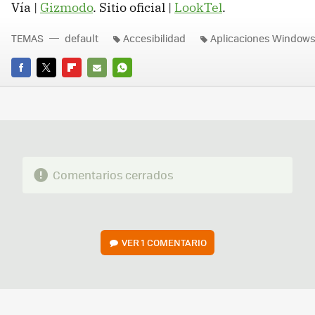
Vía |
Gizmodo
. Sitio oficial |
LookTel
.
TEMAS
default
Accesibilidad
Aplicaciones Windows
FACEBOOK
TWITTER
FLIPBOARD
E-
WHATSAPP
MAIL
Comentarios cerrados
VER
1 COMENTARIO