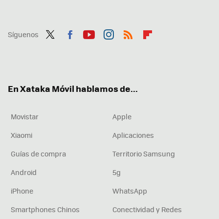
Síguenos
Twit
Fac
You
Inst
RSS
Flip
ter
ebo
tub
agr
boa
ok
e
am
rd
En Xataka Móvil hablamos de...
Movistar
Apple
Xiaomi
Aplicaciones
Guías de compra
Territorio Samsung
Android
5g
iPhone
WhatsApp
Smartphones Chinos
Conectividad y Redes