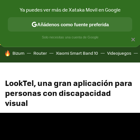
Ya puedes ver más de Xataka Movil en Google
CONECTIVIDAD
MÓVIL Y SOCIEDAD
APLICACIONES
COM
Añádenos como fuente preferida
Solo necesitas una cuenta de Google
×
HOY SE HABLA DE
Bizum
Router
Xiaomi Smart Band 10
Videojuegos
LookTel, una gran aplicación para
personas con discapacidad
visual