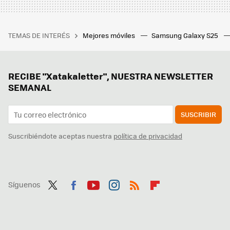
TEMAS DE INTERÉS
Mejores móviles
Samsung Galaxy S25
RECIBE "Xatakaletter", NUESTRA NEWSLETTER
SEMANAL
SUSCRIBIR
Suscribiéndote aceptas nuestra
política de privacidad
Síguenos
Twit
Fac
You
Inst
RSS
Flip
ter
ebo
tub
agr
boa