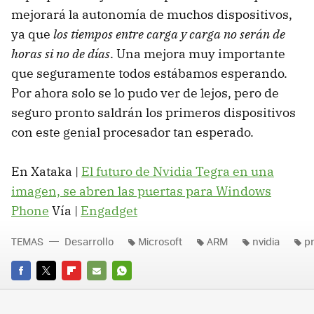
mejorará la autonomía de muchos dispositivos,
ya que
los tiempos entre carga y carga no serán de
horas si no de días
. Una mejora muy importante
que seguramente todos estábamos esperando.
Por ahora solo se lo pudo ver de lejos, pero de
seguro pronto saldrán los primeros dispositivos
con este genial procesador tan esperado.
En Xataka |
El futuro de Nvidia Tegra en una
imagen, se abren las puertas para Windows
Phone
Vía |
Engadget
TEMAS
Desarrollo
Microsoft
ARM
nvidia
p
FACEBOOK
TWITTER
FLIPBOARD
E-
WHATSAPP
MAIL