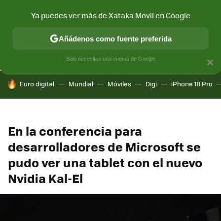
Ya puedes ver más de Xataka Movil en Google
CONECTIVIDAD
MÓVIL Y SOCIEDAD
APLICACIONES
COM
Añádenos como fuente preferida
Solo necesitas una cuenta de Google
×
HOY SE HABLA DE
Euro digital
Mundial
Móviles
Digi
iPhone 18 Pro
En la conferencia para
desarrolladores de Microsoft se
pudo ver una tablet con el nuevo
Nvidia Kal-El