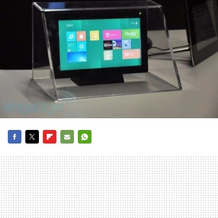
FACEBOOK
TWITTER
FLIPBOARD
E-
WHATSAPP
MAIL