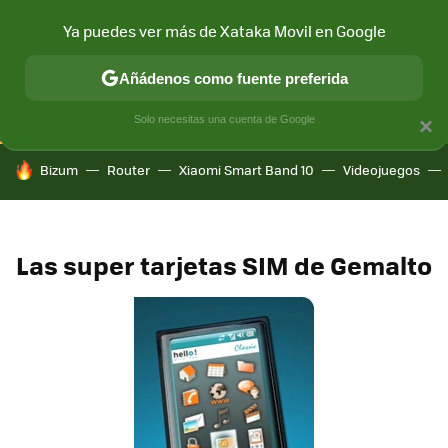
Ya puedes ver más de Xataka Movil en Google
CONECTIVIDAD
MÓVIL Y SOCIEDAD
APLICACIONES
COM
Añádenos como fuente preferida
Solo necesitas una cuenta de Google
×
HOY SE HABLA DE
Bizum
Router
Xiaomi Smart Band 10
Videojuegos
Las super tarjetas SIM de Gemalto