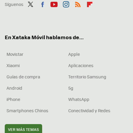
Síguenos
Twit
Fac
You
Inst
RSS
Flip
ter
ebo
tub
agr
boa
ok
e
am
rd
En Xataka Móvil hablamos de...
Movistar
Apple
Xiaomi
Aplicaciones
Guías de compra
Territorio Samsung
Android
5g
iPhone
WhatsApp
Smartphones Chinos
Conectividad y Redes
VER MÁS TEMAS