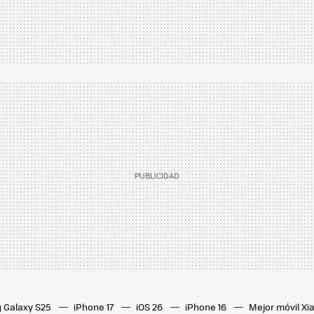
 Galaxy S25
iPhone 17
iOS 26
iPhone 16
Mejor móvil X