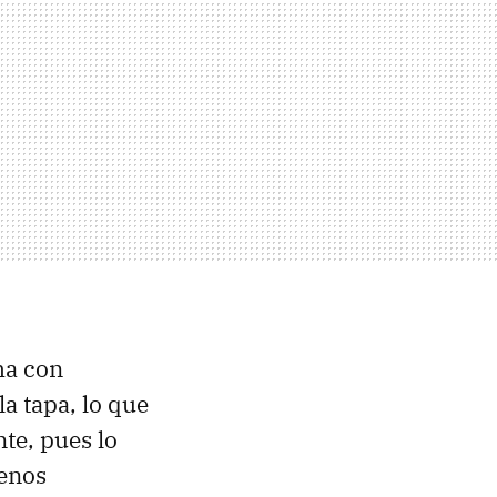
ha con
la tapa, lo que
te, pues lo
menos