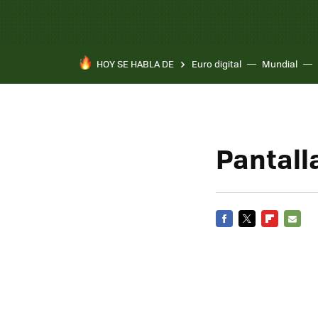
HOY SE HABLA DE
Euro digital
Mundial
Pixel 10a
Pantall
FACEBOOK
TWITTER
FLIPBOARD
E-
MAIL