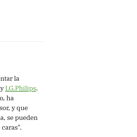
ntar la
y
LG.Philips
.
o, ha
or, y que
a, se pueden
 caras".