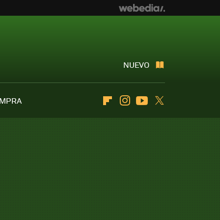
NUEVO
OMPRA
Flipboard
Instagram
Youtube
Twitter