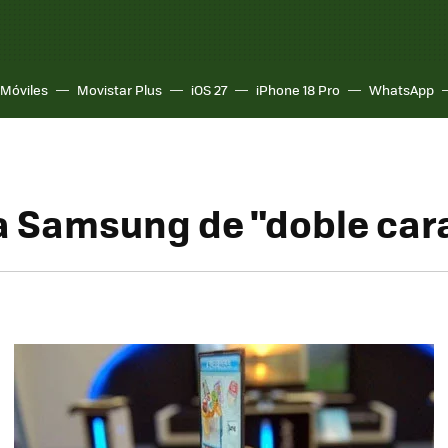
Móviles
Movistar Plus
iOS 27
iPhone 18 Pro
WhatsApp
a Samsung de "doble car