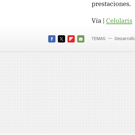
prestaciones.
Vía |
Celularis
TEMAS
Desarroll
FACEBOOK
TWITTER
FLIPBOARD
E-
MAIL