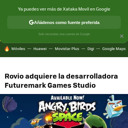
Ya puedes ver más de Xataka Movil en Google
CONECTIVIDAD
MÓVIL Y SOCIEDAD
APLICACIONES
COM
Añádenos como fuente preferida
Solo necesitas una cuenta de Google
×
HOY SE HABLA DE
Móviles
Huawei
Movistar Plus
Digi
Google Maps
Rovio adquiere la desarrolladora
Futuremark Games Studio