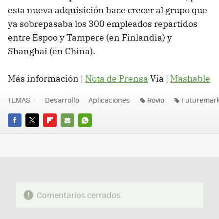
esta nueva adquisición hace crecer al grupo que
ya sobrepasaba los 300 empleados repartidos
entre Espoo y Tampere (en Finlandia) y
Shanghai (en China).
Más información |
Nota de Prensa
Vía |
Mashable
TEMAS
Desarrollo
Aplicaciones
Rovio
Futuremar
FACEBOOK
TWITTER
FLIPBOARD
E-
WHATSAPP
MAIL
Comentarios cerrados