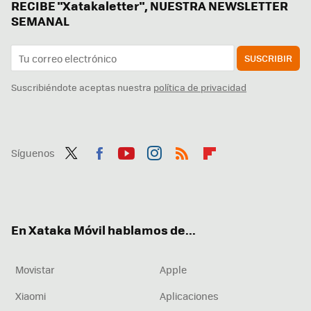
RECIBE "Xatakaletter", NUESTRA NEWSLETTER
SEMANAL
SUSCRIBIR
Suscribiéndote aceptas nuestra
política de privacidad
Síguenos
Twit
Fac
You
Inst
RSS
Flip
ter
ebo
tub
agr
boa
ok
e
am
rd
En Xataka Móvil hablamos de...
Movistar
Apple
Xiaomi
Aplicaciones