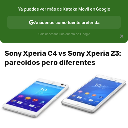
Xataka Móvil
Contenidos contratados por la
Ya puedes ver más de Xataka Movil en Google
marca que se menciona
+info
Añádenos como fuente preferida
Espacio Sony
Solo necesitas una cuenta de Google
×
Sony Xperia C4 vs Sony Xperia Z3:
parecidos pero diferentes