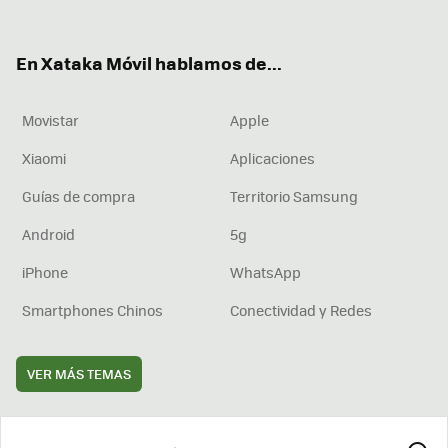
ter
ebo
tub
agr
boa
ok
e
am
rd
En Xataka Móvil hablamos de...
Movistar
Apple
Xiaomi
Aplicaciones
Guías de compra
Territorio Samsung
Android
5g
iPhone
WhatsApp
Smartphones Chinos
Conectividad y Redes
VER MÁS TEMAS