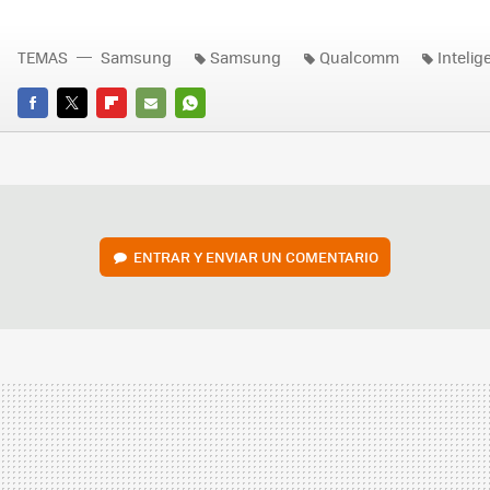
TEMAS
Samsung
Samsung
Qualcomm
Intelige
FACEBOOK
TWITTER
FLIPBOARD
E-
WHATSAPP
MAIL
ENTRAR Y ENVIAR UN COMENTARIO