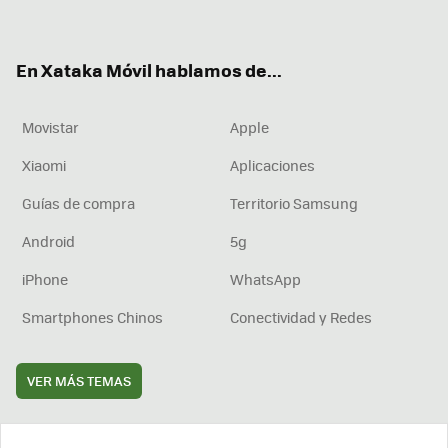
ter
ebo
tub
agr
boa
ok
e
am
rd
En Xataka Móvil hablamos de...
Movistar
Apple
Xiaomi
Aplicaciones
Guías de compra
Territorio Samsung
Android
5g
iPhone
WhatsApp
Smartphones Chinos
Conectividad y Redes
VER MÁS TEMAS