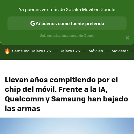
Ya puedes ver más de Xataka Movil en Google
CONECTIVIDAD
MÓVIL Y SOCIEDAD
APLICACIONES
COM
Añádenos como fuente preferida
Solo necesitas una cuenta de Google
×
HOY SE HABLA DE
Samsung Galaxy S26
Galaxy S26
Móviles
Movistar
Llevan años compitiendo por el
chip del móvil. Frente a la IA,
Qualcomm y Samsung han bajado
las armas