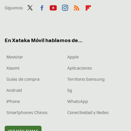
Síguenos
Twit
Fac
You
Inst
RSS
Flip
ter
ebo
tub
agr
boa
ok
e
am
rd
En Xataka Móvil hablamos de...
Movistar
Apple
Xiaomi
Aplicaciones
Guías de compra
Territorio Samsung
Android
5g
iPhone
WhatsApp
Smartphones Chinos
Conectividad y Redes
VER MÁS TEMAS