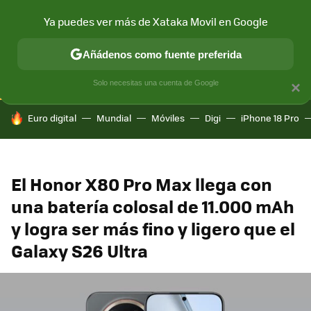
Ya puedes ver más de Xataka Movil en Google
CONECTIVIDAD
MÓVIL Y SOCIEDAD
APLICACIONES
COM
Añádenos como fuente preferida
Solo necesitas una cuenta de Google
×
HOY SE HABLA DE
Euro digital
Mundial
Móviles
Digi
iPhone 18 Pro
El Honor X80 Pro Max llega con
una batería colosal de 11.000 mAh
y logra ser más fino y ligero que el
Galaxy S26 Ultra