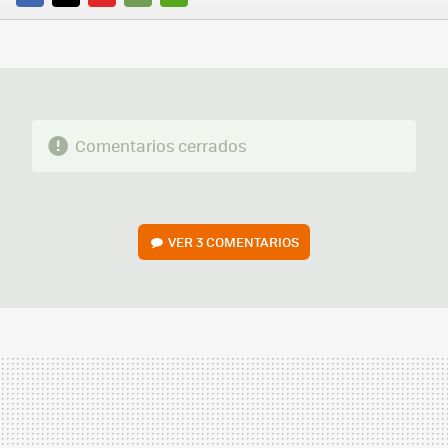
FACEBOOK
TWITTER
FLIPBOARD
E-
WHATSAPP
MAIL
Comentarios cerrados
VER
3 COMENTARIOS