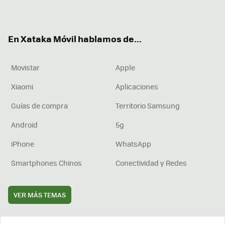
ter
ebo
tub
agr
boa
ok
e
am
rd
En Xataka Móvil hablamos de...
Movistar
Apple
Xiaomi
Aplicaciones
Guías de compra
Territorio Samsung
Android
5g
iPhone
WhatsApp
Smartphones Chinos
Conectividad y Redes
VER MÁS TEMAS