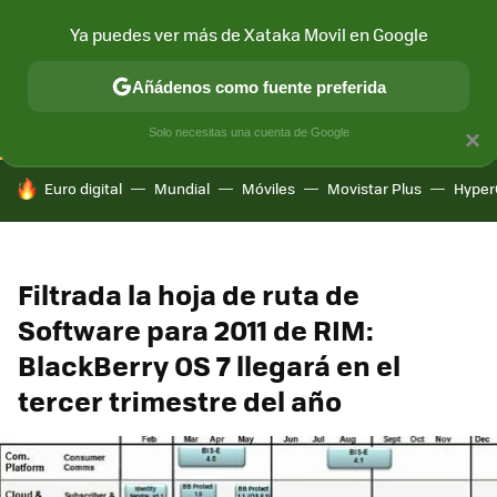
Ya puedes ver más de Xataka Movil en Google
CONECTIVIDAD
MÓVIL Y SOCIEDAD
APLICACIONES
COM
Añádenos como fuente preferida
Solo necesitas una cuenta de Google
×
HOY SE HABLA DE
Euro digital
Mundial
Móviles
Movistar Plus
Hyper
Filtrada la hoja de ruta de
Software para 2011 de RIM:
BlackBerry OS 7 llegará en el
tercer trimestre del año