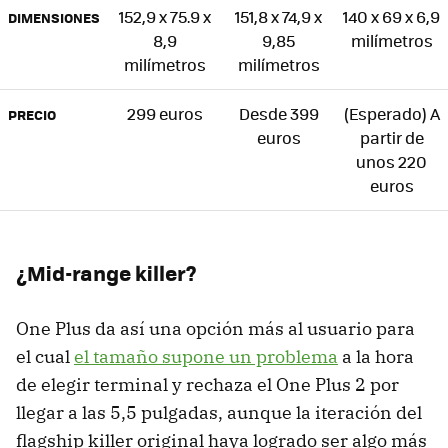
152,9 x 75.9 x
151,8 x 74,9 x
140 x 69 x 6,9
DIMENSIONES
8,9
9,85
milímetros
milímetros
milímetros
299 euros
Desde 399
(Esperado) A
PRECIO
euros
partir de
unos 220
euros
¿Mid-range killer?
One Plus da así una opción más al usuario para
el cual
el tamaño supone un problema
a la hora
de elegir terminal y rechaza el One Plus 2 por
llegar a las 5,5 pulgadas, aunque la iteración del
flagship killer original haya logrado ser algo más