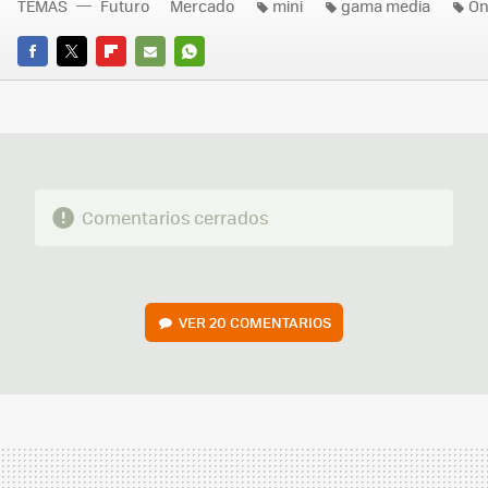
TEMAS
Futuro
Mercado
mini
gama media
On
FACEBOOK
TWITTER
FLIPBOARD
E-
WHATSAPP
MAIL
Comentarios cerrados
VER
20 COMENTARIOS