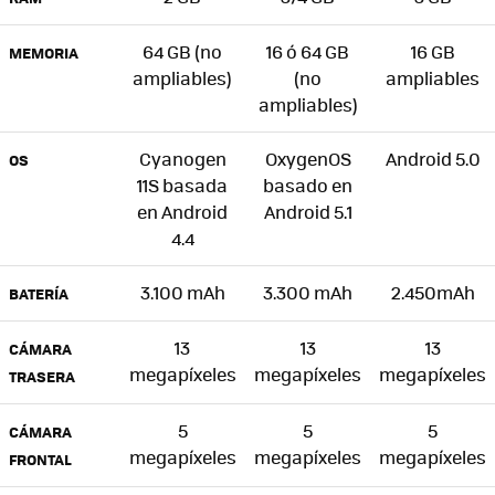
64 GB (no
16 ó 64 GB
16 GB
MEMORIA
ampliables)
(no
ampliables
ampliables)
Cyanogen
OxygenOS
Android 5.0
OS
11S basada
basado en
en Android
Android 5.1
4.4
3.100 mAh
3.300 mAh
2.450mAh
BATERÍA
13
13
13
CÁMARA
megapíxeles
megapíxeles
megapíxeles
TRASERA
5
5
5
CÁMARA
megapíxeles
megapíxeles
megapíxeles
FRONTAL