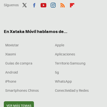
Síguenos
Twit
Fac
You
Inst
RSS
Flip
ter
ebo
tub
agr
boa
ok
e
am
rd
En Xataka Móvil hablamos de...
Movistar
Apple
Xiaomi
Aplicaciones
Guías de compra
Territorio Samsung
Android
5g
iPhone
WhatsApp
Smartphones Chinos
Conectividad y Redes
VER MÁS TEMAS