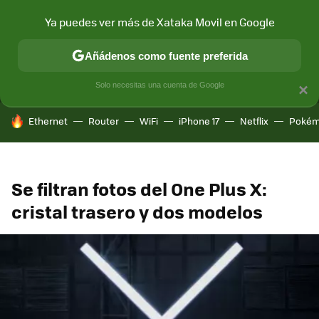
Ya puedes ver más de Xataka Movil en Google
MENÚ
NUEVO
Añádenos como fuente preferida
CONECTIVIDAD
MÓVIL Y SOCIEDAD
APLICACIONES
COM
Solo necesitas una cuenta de Google
×
HOY SE HABLA DE
Ethernet
Router
WiFi
iPhone 17
Netflix
Pokém
Se filtran fotos del One Plus X:
cristal trasero y dos modelos