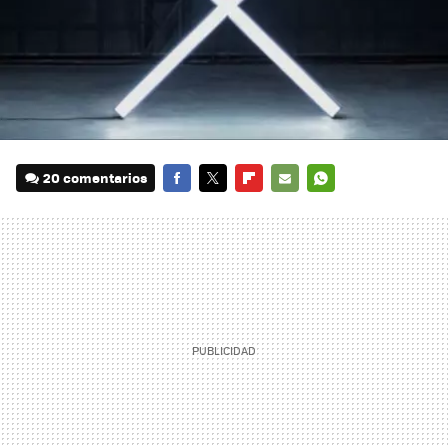
20 comentarios
FACEBOOK
TWITTER
FLIPBOARD
E-
WHATSAPP
MAIL