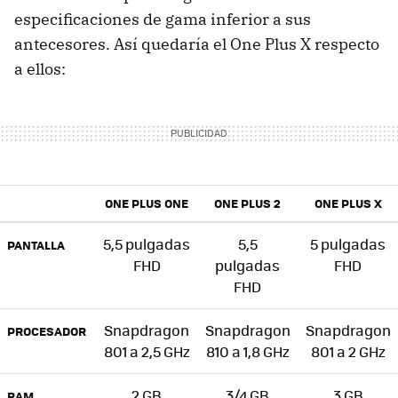
especificaciones de gama inferior a sus
antecesores. Así quedaría el One Plus X respecto
a ellos:
ONE PLUS ONE
ONE PLUS 2
ONE PLUS X
5,5 pulgadas
5,5
5 pulgadas
PANTALLA
FHD
pulgadas
FHD
FHD
Snapdragon
Snapdragon
Snapdragon
PROCESADOR
801 a 2,5 GHz
810 a 1,8 GHz
801 a 2 GHz
2 GB
3/4 GB
3 GB
RAM