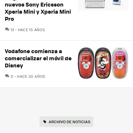
nuevos Sony Ericsson
Xperia Mini y Xperia Mini
Pro
COMENTARIOS
13
HACE 15 AÑOS
Vodafone comienza a
comercializar el móvil de
Disney
COMENTARIOS
0
HACE 20 AÑOS
ARCHIVO DE NOTICIAS