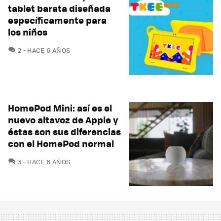
tablet barata diseñada
específicamente para
los niños
COMENTARIOS
2
HACE 6 AÑOS
HomePod Mini: así es el
nuevo altavoz de Apple y
éstas son sus diferencias
con el HomePod normal
COMENTARIOS
3
HACE 6 AÑOS