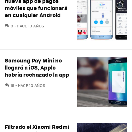
nueva app de pagos
móviles que funcionará
en cualquier Android
COMENTARIOS
0
HACE 10 AÑOS
Samsung Pay Mini no
llegará a iOS, Apple
habría rechazado la app
COMENTARIOS
16
HACE 10 AÑOS
Filtrado el Xiaomi Redmi