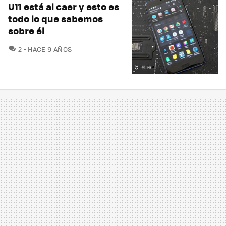
U11 está al caer y esto es
todo lo que sabemos
sobre él
COMENTARIOS
2
HACE 9 AÑOS