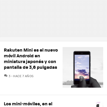
Rakuten Mini es el nuevo
móvil Android en
miniatura japonés y con
pantalla de 3,6 pulgadas
COMENTARIOS
3
HACE 7 AÑOS
Los mini-móviles, en el