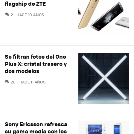
flagship de ZTE
COMENTARIOS
2
HACE 10 AÑOS
Se filtran fotos del One
Plus X: cristal trasero y
dos modelos
COMENTARIOS
20
HACE 11 AÑOS
Sony Ericsson refresca
su gama media con los