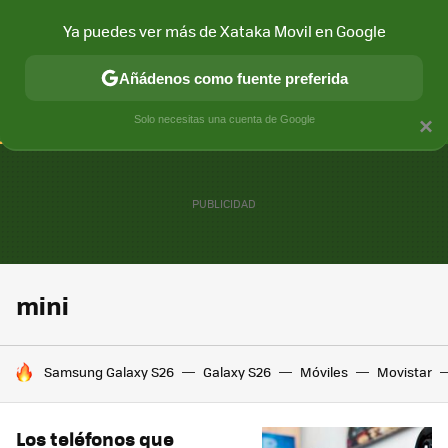
Ya puedes ver más de Xataka Movil en Google
CONECTIVIDAD
MÓVIL Y SOCIEDAD
APLICACIONES
COM
Añádenos como fuente preferida
Solo necesitas una cuenta de Google
×
mini
HOY SE HABLA DE
Samsung Galaxy S26
Galaxy S26
Móviles
Movistar
Los teléfonos que