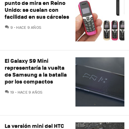
punto de mira en Reino
Unido: se cuelan con
facilidad en sus cárceles
COMENTARIOS
9
HACE 9 AÑOS
El Galaxy S9 Mini
representaría la vuelta
de Samsung a la batalla
por los compactos
COMENTARIOS
19
HACE 9 AÑOS
La versión mini del HTC