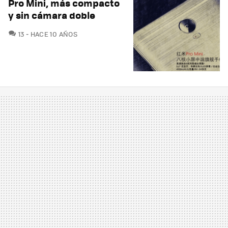
Pro Mini, más compacto
y sin cámara doble
COMENTARIOS
13
HACE 10 AÑOS