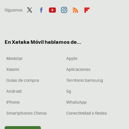
Síguenos
Twit
Fac
You
Inst
RSS
Flip
ter
ebo
tub
agr
boa
ok
e
am
rd
En Xataka Móvil hablamos de...
Movistar
Apple
Xiaomi
Aplicaciones
Guías de compra
Territorio Samsung
Android
5g
iPhone
WhatsApp
Smartphones Chinos
Conectividad y Redes