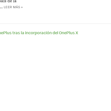
aís de la
..
LEER MÁS »