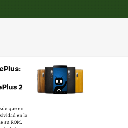
nePlus:
Plus 2
sde que en
sividad en la
ue su ROM,