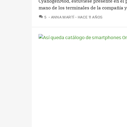
CyanogenMod, estuviese presente en el p
mano de los terminales de la compañía y.
COMENTARIOS
5
ANNA MARTÍ
HACE 11 AÑOS