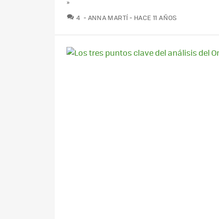
»
COMENTARIOS
4
ANNA MARTÍ
HACE 11 AÑOS