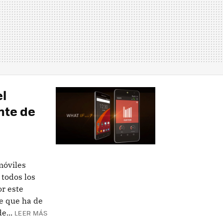
el
nte de
móviles
 todos los
r este
te que ha de
e...
LEER MÁS