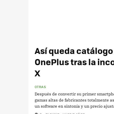
Así queda catálog
OnePlus tras la inc
X
OTRAS
Después de convertir su primer smartpho
gamas altas de fabricantes totalmente a
un software en sintonía y un precio ajust
COMENTARIOS