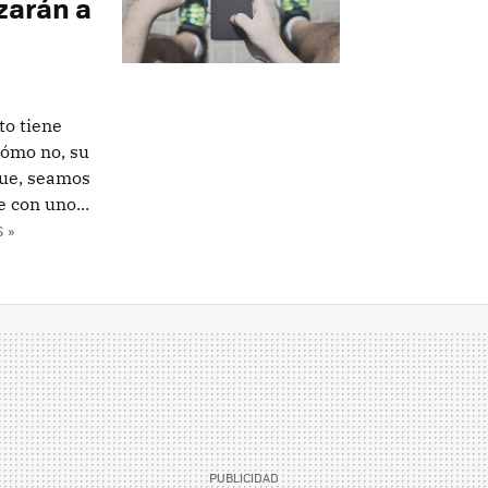
zarán a
to tiene
cómo no, su
que, seamos
 con uno...
 »