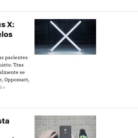
us X:
elos
us pacientes
uieto. Tras
almente se
ne, Oppomart,
S »
sta