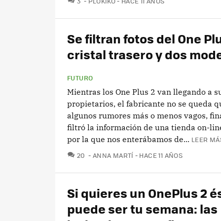
3
PLOKIKO
HACE 11 AÑOS
Se filtran fotos del One Pl
cristal trasero y dos mod
FUTURO
Mientras los One Plus 2 van llegando a s
propietarios, el fabricante no se queda q
algunos rumores más o menos vagos, fin
filtró la información de una tienda on-li
por la que nos enterábamos de...
LEER MÁ
COMENTARIOS
20
ANNA MARTÍ
HACE 11 AÑOS
Si quieres un OnePlus 2 é
puede ser tu semana: las