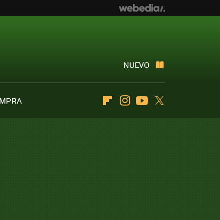
NUEVO
OMPRA
Flipboard
Instagram
Youtube
Twitter