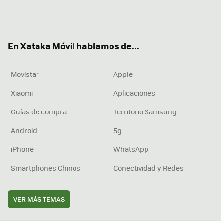
Twit
Fac
You
Inst
RSS
Flip
ter
ebo
tub
agr
boa
ok
e
am
rd
En Xataka Móvil hablamos de...
Movistar
Apple
Xiaomi
Aplicaciones
Guías de compra
Territorio Samsung
Android
5g
iPhone
WhatsApp
Smartphones Chinos
Conectividad y Redes
VER MÁS TEMAS