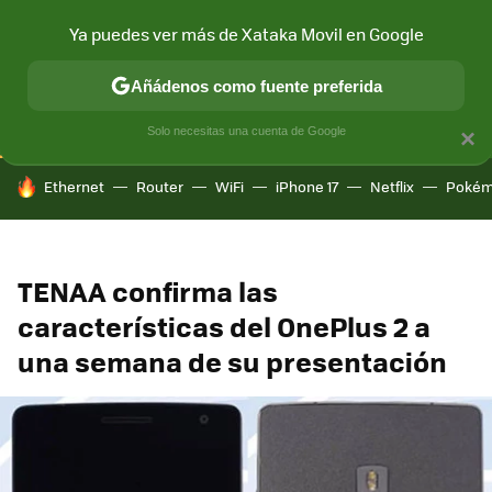
Ya puedes ver más de Xataka Movil en Google
CONECTIVIDAD
MÓVIL Y SOCIEDAD
APLICACIONES
COM
Añádenos como fuente preferida
Solo necesitas una cuenta de Google
×
HOY SE HABLA DE
Ethernet
Router
WiFi
iPhone 17
Netflix
Pokém
TENAA confirma las
características del OnePlus 2 a
una semana de su presentación