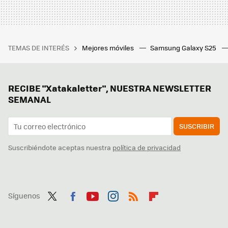
TEMAS DE INTERÉS
Mejores móviles
Samsung Galaxy S25
RECIBE "Xatakaletter", NUESTRA NEWSLETTER
SEMANAL
SUSCRIBIR
Suscribiéndote aceptas nuestra
política de privacidad
Síguenos
Twit
Fac
You
Inst
RSS
Flip
ter
ebo
tub
agr
boa