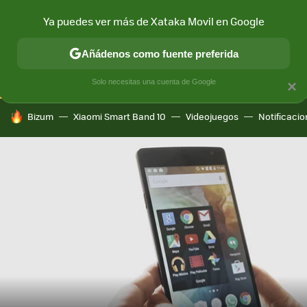
Ya puedes ver más de Xataka Movil en Google
CONECTIVIDAD
MÓVIL Y SOCIEDAD
APLICACIONES
COM
Añádenos como fuente preferida
Solo necesitas una cuenta de Google
×
HOY SE HABLA DE
Bizum
Xiaomi Smart Band 10
Videojuegos
Notificaci