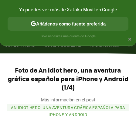
Ya puedes ver más de Xataka Movil en Google
Añádenos como fuente preferida
MENÚ
NUEVO
×
Solo necesitas una cuenta de Google
CONECTIVIDAD
MÓVIL Y SOCIEDAD
APLICACIONES
COM
Foto de An idiot hero, una aventura
gráfica española para iPhone y Android
(1/4)
Más información en el post
AN IDIOT HERO, UNA AVENTURA GRÁFICA ESPAÑOLA PARA
IPHONE Y ANDROID